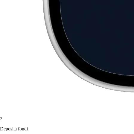
2
Deposita fondi