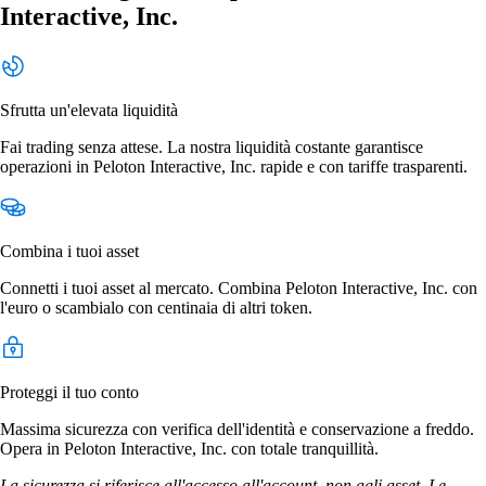
Interactive, Inc.
Sfrutta un'elevata liquidità
Fai trading senza attese. La nostra liquidità costante garantisce
operazioni in Peloton Interactive, Inc. rapide e con tariffe trasparenti.
Combina i tuoi asset
Connetti i tuoi asset al mercato. Combina Peloton Interactive, Inc. con
l'euro o scambialo con centinaia di altri token.
Proteggi il tuo conto
Massima sicurezza con verifica dell'identità e conservazione a freddo.
Opera in Peloton Interactive, Inc. con totale tranquillità.
La sicurezza si riferisce all'accesso all'account, non agli asset. Le