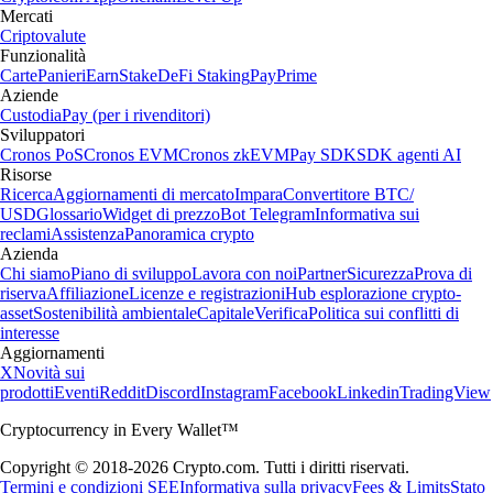
Mercati
Criptovalute
Funzionalità
Carte
Panieri
Earn
Stake
DeFi Staking
Pay
Prime
Aziende
Custodia
Pay (per i rivenditori)
Sviluppatori
Cronos PoS
Cronos EVM
Cronos zkEVM
Pay SDK
SDK agenti AI
Risorse
Ricerca
Aggiornamenti di mercato
Impara
Convertitore BTC/
USD
Glossario
Widget di prezzo
Bot Telegram
Informativa sui
reclami
Assistenza
Panoramica crypto
Azienda
Chi siamo
Piano di sviluppo
Lavora con noi
Partner
Sicurezza
Prova di
riserva
Affiliazione
Licenze e registrazioni
Hub esplorazione crypto-
asset
Sostenibilità ambientale
Capitale
Verifica
Politica sui conflitti di
interesse
Aggiornamenti
X
Novità sui
prodotti
Eventi
Reddit
Discord
Instagram
Facebook
Linkedin
TradingView
Cryptocurrency in Every Wallet™
Copyright © 2018-2026 Crypto.com. Tutti i diritti riservati.
Termini e condizioni SEE
Informativa sulla privacy
Fees & Limits
Stato