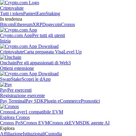
Criptovalute
Tutti i token
Panieri
Earn
Staking
In tendenza
Bitcoin
Ethereum
XRP
Dogecoin
Cronos
Crypto.com App
Per tutti gli utenti
Inizia
Criptovalute
Carta prepagata Visa
Level Up
Onchain
Per gli appassionati di Web3
Ottieni estensione
Swap
Stake
Scopri le dApp
Pay
Per esercenti
Registrazione esercente
Pay Terminal
Pay SDK
Plugin eCommerce
Pronostici
Cronos
Layer1 compatibile EVM
Esplora Cronos
Cronos PoS
Cronos EVM
Cronos zkEVM
SDK agente AI
Esplora
Affiliazione
Istituzionali
Custodia