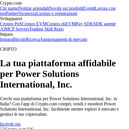
Crypto.com
Chi siamo
Notizie aziendali
Novità sui prodotti
Eventi
Lavora con
noi
Partner
Sicurezza
Licenze e registrazioni
Sviluppatori
Cronos PoS
Cronos EVM
Cronos zkEVM
Pay SDK
SDK agente
AI
MCP Servers
Trading Skill Repo
Impara
Impara
Bitcoin
Ricerca
Aggiornamenti di mercato
CRIPTO
La tua piattaforma affidabile
per Power Solutions
International, Inc.
Cerchi una piattaforma per Power Solutions International, Inc. in
Italia? Con l'app di Crypto.com compri, vendi e monitori Power
Solutions International, Inc. facilmente mentre esplori il mercato e
gestisci le tue criptovalute.
Iscriviti ora