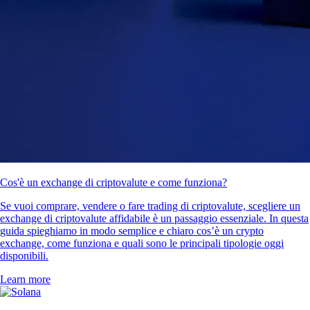
Cos'è un exchange di criptovalute e come funziona?
Se vuoi comprare, vendere o fare trading di criptovalute, scegliere un
exchange di criptovalute affidabile è un passaggio essenziale. In questa
guida spieghiamo in modo semplice e chiaro cos’è un crypto
exchange, come funziona e quali sono le principali tipologie oggi
disponibili.
Learn more