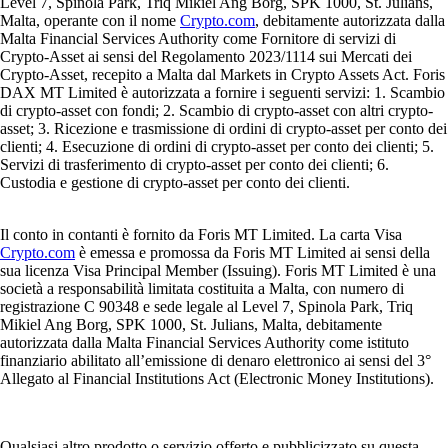
Level 7, Spinola Park, Triq Mikiel Ang Borg, SPK 1000, St. Julians,
Malta, operante con il nome
Crypto.com
, debitamente autorizzata dalla
Malta Financial Services Authority come Fornitore di servizi di
Crypto-Asset ai sensi del Regolamento 2023/1114 sui Mercati dei
Crypto-Asset, recepito a Malta dal Markets in Crypto Assets Act. Foris
DAX MT Limited è autorizzata a fornire i seguenti servizi: 1. Scambio
di crypto-asset con fondi; 2. Scambio di crypto-asset con altri crypto-
asset; 3. Ricezione e trasmissione di ordini di crypto-asset per conto dei
clienti; 4. Esecuzione di ordini di crypto-asset per conto dei clienti; 5.
Servizi di trasferimento di crypto-asset per conto dei clienti; 6.
Custodia e gestione di crypto-asset per conto dei clienti.
Il conto in contanti è fornito da Foris MT Limited. La carta Visa
Crypto.com
è emessa e promossa da Foris MT Limited ai sensi della
sua licenza Visa Principal Member (Issuing). Foris MT Limited è una
società a responsabilità limitata costituita a Malta, con numero di
registrazione C 90348 e sede legale al Level 7, Spinola Park, Triq
Mikiel Ang Borg, SPK 1000, St. Julians, Malta, debitamente
autorizzata dalla Malta Financial Services Authority come istituto
finanziario abilitato all’emissione di denaro elettronico ai sensi del 3°
Allegato al Financial Institutions Act (Electronic Money Institutions).
Qualsiasi altro prodotto o servizio offerto e pubblicizzato su questa