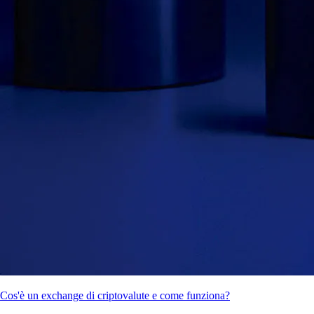
Cos'è un exchange di criptovalute e come funziona?