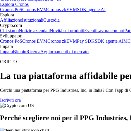
Esplora Cronos
Cronos PoS
Cronos EVM
Cronos zkEVM
SDK agente AI
Esplora
Affiliazione
Istituzionali
Custodia
Crypto.com
Chi siamo
Notizie aziendali
Novità sui prodotti
Eventi
Lavora con noi
Par
Sviluppatori
Cronos PoS
Cronos EVM
Cronos zkEVM
Pay SDK
SDK agente AI
MCP
Impara
Impara
Bitcoin
Ricerca
Aggiornamenti di mercato
CRIPTO
La tua piattaforma affidabile pe
Cerchi una piattaforma per PPG Industries, Inc. in Italia? Con l'app di 
Iscriviti ora
Perché scegliere noi per il PPG Industries, 