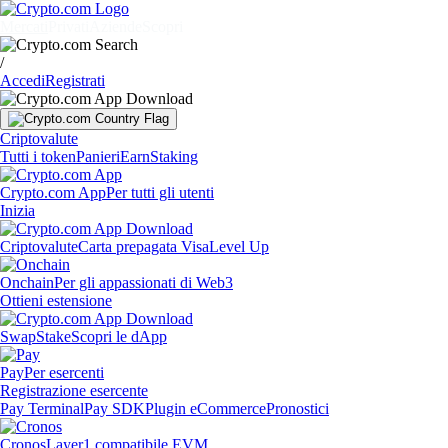
Mercati
Privati
Aziende
Scopri
/
Accedi
Registrati
Criptovalute
Tutti i token
Panieri
Earn
Staking
Crypto.com App
Per tutti gli utenti
Inizia
Criptovalute
Carta prepagata Visa
Level Up
Onchain
Per gli appassionati di Web3
Ottieni estensione
Swap
Stake
Scopri le dApp
Pay
Per esercenti
Registrazione esercente
Pay Terminal
Pay SDK
Plugin eCommerce
Pronostici
Cronos
Layer1 compatibile EVM