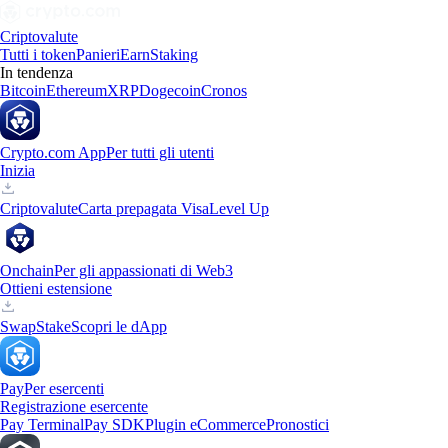
Criptovalute
Tutti i token
Panieri
Earn
Staking
In tendenza
Bitcoin
Ethereum
XRP
Dogecoin
Cronos
Crypto.com App
Per tutti gli utenti
Inizia
Criptovalute
Carta prepagata Visa
Level Up
Onchain
Per gli appassionati di Web3
Ottieni estensione
Swap
Stake
Scopri le dApp
Pay
Per esercenti
Registrazione esercente
Pay Terminal
Pay SDK
Plugin eCommerce
Pronostici