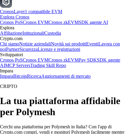
Cronos
Layer1 compatibile EVM
Esplora Cronos
Cronos PoS
Cronos EVM
Cronos zkEVM
SDK agente AI
Esplora
Affiliazione
Istituzionali
Custodia
Crypto.com
Chi siamo
Notizie aziendali
Novità sui prodotti
Eventi
Lavora con
noi
Partner
Sicurezza
Licenze e registrazioni
Sviluppatori
Cronos PoS
Cronos EVM
Cronos zkEVM
Pay SDK
SDK agente
AI
MCP Servers
Trading Skill Repo
Impara
Impara
Bitcoin
Ricerca
Aggiornamenti di mercato
CRIPTO
La tua piattaforma affidabile
per Polymesh
Cerchi una piattaforma per Polymesh in Italia? Con l'app di
Crypto.com compri, vendi e monitori Polymesh facilmente mentre