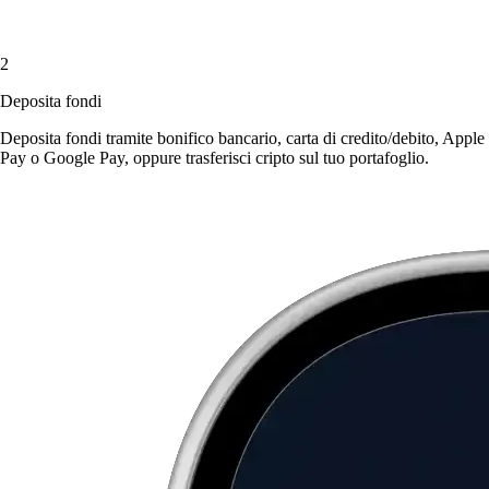
2
Deposita fondi
Deposita fondi tramite bonifico bancario, carta di credito/debito, Apple
Pay o Google Pay, oppure trasferisci cripto sul tuo portafoglio.