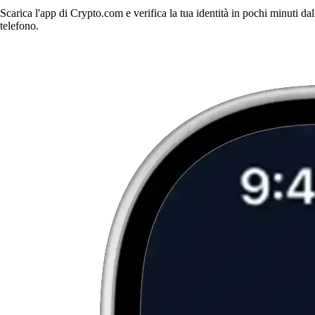
Scarica l'app di Crypto.com e verifica la tua identità in pochi minuti dal
telefono.