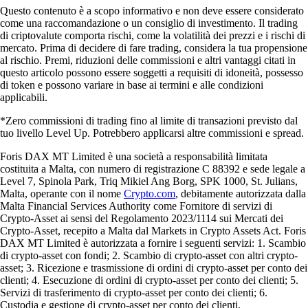
Questo contenuto è a scopo informativo e non deve essere considerato
come una raccomandazione o un consiglio di investimento. Il trading
di criptovalute comporta rischi, come la volatilità dei prezzi e i rischi di
mercato. Prima di decidere di fare trading, considera la tua propensione
al rischio. Premi, riduzioni delle commissioni e altri vantaggi citati in
questo articolo possono essere soggetti a requisiti di idoneità, possesso
di token e possono variare in base ai termini e alle condizioni
applicabili.
*Zero commissioni di trading fino al limite di transazioni previsto dal
tuo livello Level Up. Potrebbero applicarsi altre commissioni e spread.
Foris DAX MT Limited è una società a responsabilità limitata
costituita a Malta, con numero di registrazione C 88392 e sede legale a
Level 7, Spinola Park, Triq Mikiel Ang Borg, SPK 1000, St. Julians,
Malta, operante con il nome
Crypto.com
, debitamente autorizzata dalla
Malta Financial Services Authority come Fornitore di servizi di
Crypto-Asset ai sensi del Regolamento 2023/1114 sui Mercati dei
Crypto-Asset, recepito a Malta dal Markets in Crypto Assets Act. Foris
DAX MT Limited è autorizzata a fornire i seguenti servizi: 1. Scambio
di crypto-asset con fondi; 2. Scambio di crypto-asset con altri crypto-
asset; 3. Ricezione e trasmissione di ordini di crypto-asset per conto dei
clienti; 4. Esecuzione di ordini di crypto-asset per conto dei clienti; 5.
Servizi di trasferimento di crypto-asset per conto dei clienti; 6.
Custodia e gestione di crypto-asset per conto dei clienti.