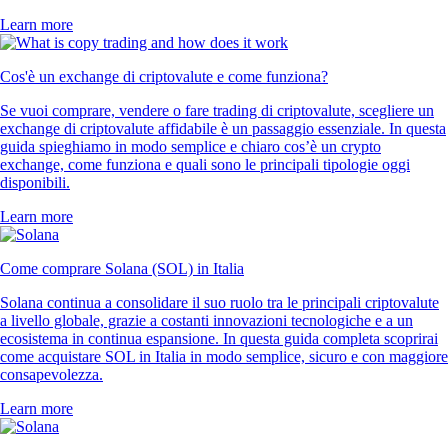
Learn more
Cos'è un exchange di criptovalute e come funziona?
Se vuoi comprare, vendere o fare trading di criptovalute, scegliere un
exchange di criptovalute affidabile è un passaggio essenziale. In questa
guida spieghiamo in modo semplice e chiaro cos’è un crypto
exchange, come funziona e quali sono le principali tipologie oggi
disponibili.
Learn more
Come comprare Solana (SOL) in Italia
Solana continua a consolidare il suo ruolo tra le principali criptovalute
a livello globale, grazie a costanti innovazioni tecnologiche e a un
ecosistema in continua espansione. In questa guida completa scoprirai
come acquistare SOL in Italia in modo semplice, sicuro e con maggiore
consapevolezza.
Learn more