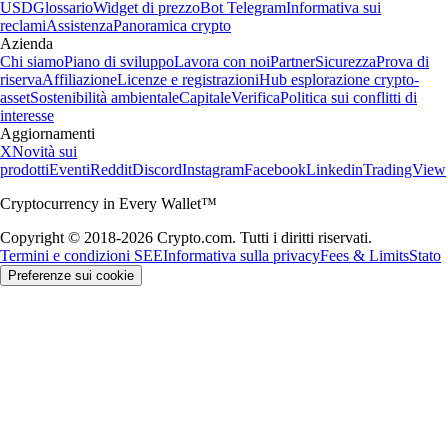
USD
Glossario
Widget di prezzo
Bot Telegram
Informativa sui
reclami
Assistenza
Panoramica crypto
Azienda
Chi siamo
Piano di sviluppo
Lavora con noi
Partner
Sicurezza
Prova di
riserva
Affiliazione
Licenze e registrazioni
Hub esplorazione crypto-
asset
Sostenibilità ambientale
Capitale
Verifica
Politica sui conflitti di
interesse
Aggiornamenti
X
Novità sui
prodotti
Eventi
Reddit
Discord
Instagram
Facebook
Linkedin
TradingView
Cryptocurrency in Every Wallet™
Copyright © 2018-2026 Crypto.com. Tutti i diritti riservati.
Termini e condizioni SEE
Informativa sulla privacy
Fees & Limits
Stato
Preferenze sui cookie