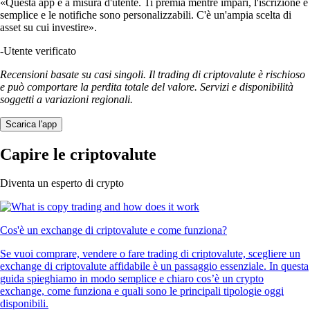
«Questa app è a misura d'utente. Ti premia mentre impari, l'iscrizione è
semplice e le notifiche sono personalizzabili. C'è un'ampia scelta di
asset su cui investire».
-
Utente verificato
Recensioni basate su casi singoli. Il trading di criptovalute è rischioso
e può comportare la perdita totale del valore. Servizi e disponibilità
soggetti a variazioni regionali.
Scarica l'app
Capire le criptovalute
Diventa un esperto di crypto
Cos'è un exchange di criptovalute e come funziona?
Se vuoi comprare, vendere o fare trading di criptovalute, scegliere un
exchange di criptovalute affidabile è un passaggio essenziale. In questa
guida spieghiamo in modo semplice e chiaro cos’è un crypto
exchange, come funziona e quali sono le principali tipologie oggi
disponibili.