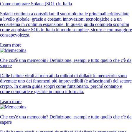
Come comprare Solana (SOL) in Italia
Solana continua a consolidare il suo ruolo tra le principali criptovalute
a livello globale, grazie a costanti innovazioni tecnologiche e a un
ecosistema in continua espansione. In questa guida completa scoprirai
come acquistare SOL in Italia in modo semplice, sicuro e con maggiore
consapevolezza.
Learn more
Che cos'è una memecoin? Definizione, esempi e tutto quello che c'è da
sapere
Dalle battute virali ai mercati da milioni di dollari: le memecoin sono
diventate uno dei fenomeni più imprevedibili (e affascinanti) del settore
crypto. In questa guida scopri come funzionano, perché contano e
come comprarle e gestirle in modo informato.
Learn more
Che cos'è una memecoin? Definizione, esempi e tutto quello che c'è da
sapere