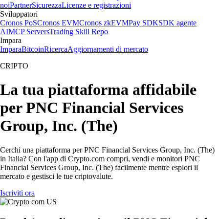
noi
Partner
Sicurezza
Licenze e registrazioni
Sviluppatori
Cronos PoS
Cronos EVM
Cronos zkEVM
Pay SDK
SDK agente
AI
MCP Servers
Trading Skill Repo
Impara
Impara
Bitcoin
Ricerca
Aggiornamenti di mercato
CRIPTO
La tua piattaforma affidabile
per PNC Financial Services
Group, Inc. (The)
Cerchi una piattaforma per PNC Financial Services Group, Inc. (The)
in Italia? Con l'app di Crypto.com compri, vendi e monitori PNC
Financial Services Group, Inc. (The) facilmente mentre esplori il
mercato e gestisci le tue criptovalute.
Iscriviti ora