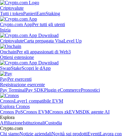
Criptovalute
Tutti i token
Panieri
Earn
Staking
Crypto.com App
Per tutti gli utenti
Inizia
Criptovalute
Carta prepagata Visa
Level Up
Onchain
Per gli appassionati di Web3
Ottieni estensione
Swap
Stake
Scopri le dApp
Pay
Per esercenti
Registrazione esercente
Pay Terminal
Pay SDK
Plugin eCommerce
Pronostici
Cronos
Layer1 compatibile EVM
Esplora Cronos
Cronos PoS
Cronos EVM
Cronos zkEVM
SDK agente AI
Esplora
Affiliazione
Istituzionali
Custodia
Crypto.com
Chi siamo
Notizie aziendali
Novità sui prodotti
Eventi
Lavora con