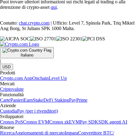
Puoi trovare ulteriori informazioni sui rischi legati al trading o alla
detenzione di crypto-asset
qui
.
Contatto:
chat.crypto.com
| Ufficio: Level 7, Spinola Park, Triq Mikiel
Ang Borg, St Julians SPK 1000 Malta.
Italiano
|
USD
Prodotti
Crypto.com App
Onchain
Level Up
Mercati
Criptovalute
Funzionalità
Carte
Panieri
Earn
Stake
DeFi Staking
Pay
Prime
Aziende
Custodia
Pay (per i rivenditori)
Sviluppatori
Cronos PoS
Cronos EVM
Cronos zkEVM
Pay SDK
SDK agenti AI
Risorse
Ricerca
Aggiornamenti di mercato
Impara
Convertitore BTC/