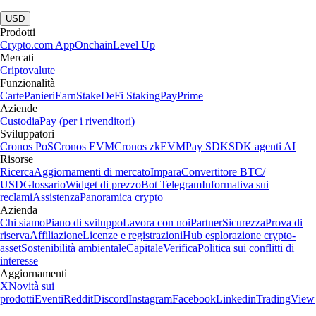
|
USD
Prodotti
Crypto.com App
Onchain
Level Up
Mercati
Criptovalute
Funzionalità
Carte
Panieri
Earn
Stake
DeFi Staking
Pay
Prime
Aziende
Custodia
Pay (per i rivenditori)
Sviluppatori
Cronos PoS
Cronos EVM
Cronos zkEVM
Pay SDK
SDK agenti AI
Risorse
Ricerca
Aggiornamenti di mercato
Impara
Convertitore BTC/
USD
Glossario
Widget di prezzo
Bot Telegram
Informativa sui
reclami
Assistenza
Panoramica crypto
Azienda
Chi siamo
Piano di sviluppo
Lavora con noi
Partner
Sicurezza
Prova di
riserva
Affiliazione
Licenze e registrazioni
Hub esplorazione crypto-
asset
Sostenibilità ambientale
Capitale
Verifica
Politica sui conflitti di
interesse
Aggiornamenti
X
Novità sui
prodotti
Eventi
Reddit
Discord
Instagram
Facebook
Linkedin
TradingView