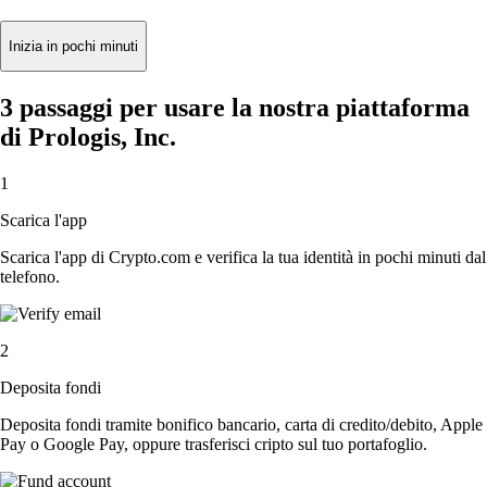
Inizia in pochi minuti
3 passaggi per usare la nostra piattaforma
di Prologis, Inc.
1
Scarica l'app
Scarica l'app di Crypto.com e verifica la tua identità in pochi minuti dal
telefono.
2
Deposita fondi
Deposita fondi tramite bonifico bancario, carta di credito/debito, Apple
Pay o Google Pay, oppure trasferisci cripto sul tuo portafoglio.