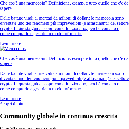
Che cos'è una memecoin? Definizione, esempi e tutto quello che c'è da
sapere
Dalle battute virali ai mercati da milioni di dollari: le memecoin sono
diventate uno dei fenomeni più imprevedibili (e affascinanti) del settore
crypto. In questa guida scopri come funzionano, perché contano e
come comprarle e gestirle in modo informato.
Learn more
Che cos'è una memecoin? Definizione, esempi e tutto quello che c'è da
sapere
Dalle battute virali ai mercati da milioni di dollari: le memecoin sono
diventate uno dei fenomeni più imprevedibili (e affascinanti) del settore
crypto. In questa guida scopri come funzionano, perché contano e
come comprarle e gestirle in modo informato.
Learn more
Scopri di più
Community globale in continua crescita
Oltre 90 paesi, milioni di utenti