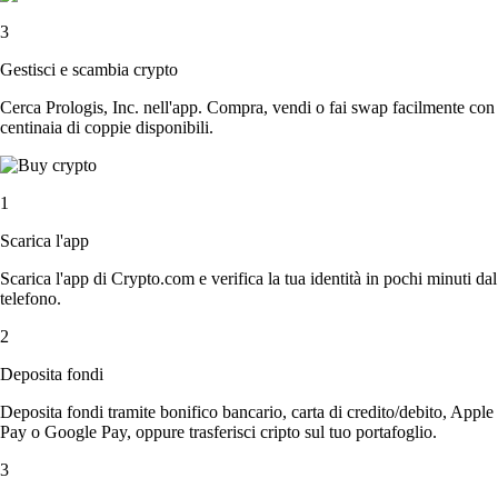
3
Gestisci e scambia crypto
Cerca Prologis, Inc. nell'app. Compra, vendi o fai swap facilmente con
centinaia di coppie disponibili.
1
Scarica l'app
Scarica l'app di Crypto.com e verifica la tua identità in pochi minuti dal
telefono.
2
Deposita fondi
Deposita fondi tramite bonifico bancario, carta di credito/debito, Apple
Pay o Google Pay, oppure trasferisci cripto sul tuo portafoglio.
3