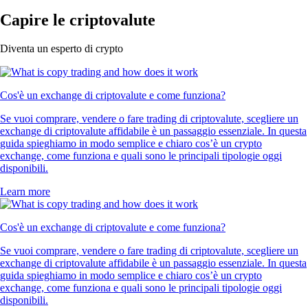
Capire le criptovalute
Diventa un esperto di crypto
Cos'è un exchange di criptovalute e come funziona?
Se vuoi comprare, vendere o fare trading di criptovalute, scegliere un
exchange di criptovalute affidabile è un passaggio essenziale. In questa
guida spieghiamo in modo semplice e chiaro cos’è un crypto
exchange, come funziona e quali sono le principali tipologie oggi
disponibili.
Learn more
Cos'è un exchange di criptovalute e come funziona?
Se vuoi comprare, vendere o fare trading di criptovalute, scegliere un
exchange di criptovalute affidabile è un passaggio essenziale. In questa
guida spieghiamo in modo semplice e chiaro cos’è un crypto
exchange, come funziona e quali sono le principali tipologie oggi
disponibili.