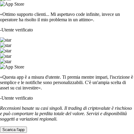
«Ottimo supporto clienti... Mi aspettavo code infinite, invece un
operatore ha risolto il mio problema in un attimo».
-
Utente verificato
«Questa app è a misura d'utente. Ti premia mentre impari, l'iscrizione è
semplice e le notifiche sono personalizzabili. C'è un'ampia scelta di
asset su cui investire».
-
Utente verificato
Recensioni basate su casi singoli. Il trading di criptovalute è rischioso
e può comportare la perdita totale del valore. Servizi e disponibilità
soggetti a variazioni regionali.
Scarica l'app