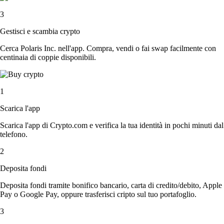
3
Gestisci e scambia crypto
Cerca Polaris Inc. nell'app. Compra, vendi o fai swap facilmente con
centinaia di coppie disponibili.
1
Scarica l'app
Scarica l'app di Crypto.com e verifica la tua identità in pochi minuti dal
telefono.
2
Deposita fondi
Deposita fondi tramite bonifico bancario, carta di credito/debito, Apple
Pay o Google Pay, oppure trasferisci cripto sul tuo portafoglio.
3