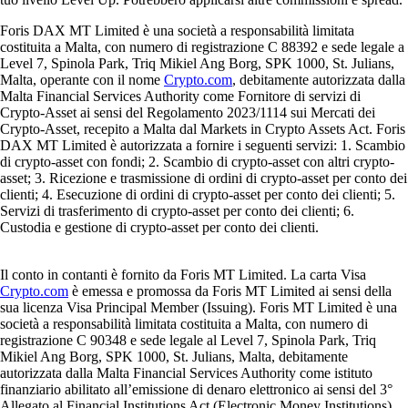
Foris DAX MT Limited è una società a responsabilità limitata
costituita a Malta, con numero di registrazione C 88392 e sede legale a
Level 7, Spinola Park, Triq Mikiel Ang Borg, SPK 1000, St. Julians,
Malta, operante con il nome
Crypto.com
, debitamente autorizzata dalla
Malta Financial Services Authority come Fornitore di servizi di
Crypto-Asset ai sensi del Regolamento 2023/1114 sui Mercati dei
Crypto-Asset, recepito a Malta dal Markets in Crypto Assets Act. Foris
DAX MT Limited è autorizzata a fornire i seguenti servizi: 1. Scambio
di crypto-asset con fondi; 2. Scambio di crypto-asset con altri crypto-
asset; 3. Ricezione e trasmissione di ordini di crypto-asset per conto dei
clienti; 4. Esecuzione di ordini di crypto-asset per conto dei clienti; 5.
Servizi di trasferimento di crypto-asset per conto dei clienti; 6.
Custodia e gestione di crypto-asset per conto dei clienti.
Il conto in contanti è fornito da Foris MT Limited. La carta Visa
Crypto.com
è emessa e promossa da Foris MT Limited ai sensi della
sua licenza Visa Principal Member (Issuing). Foris MT Limited è una
società a responsabilità limitata costituita a Malta, con numero di
registrazione C 90348 e sede legale al Level 7, Spinola Park, Triq
Mikiel Ang Borg, SPK 1000, St. Julians, Malta, debitamente
autorizzata dalla Malta Financial Services Authority come istituto
finanziario abilitato all’emissione di denaro elettronico ai sensi del 3°
Allegato al Financial Institutions Act (Electronic Money Institutions).