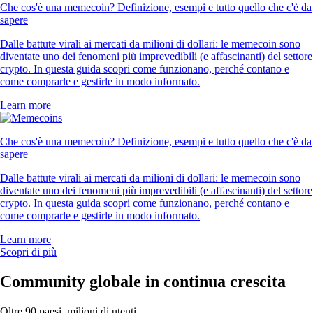
Che cos'è una memecoin? Definizione, esempi e tutto quello che c'è da
sapere
Dalle battute virali ai mercati da milioni di dollari: le memecoin sono
diventate uno dei fenomeni più imprevedibili (e affascinanti) del settore
crypto. In questa guida scopri come funzionano, perché contano e
come comprarle e gestirle in modo informato.
Learn more
Che cos'è una memecoin? Definizione, esempi e tutto quello che c'è da
sapere
Dalle battute virali ai mercati da milioni di dollari: le memecoin sono
diventate uno dei fenomeni più imprevedibili (e affascinanti) del settore
crypto. In questa guida scopri come funzionano, perché contano e
come comprarle e gestirle in modo informato.
Learn more
Scopri di più
Community globale in continua crescita
Oltre 90 paesi, milioni di utenti