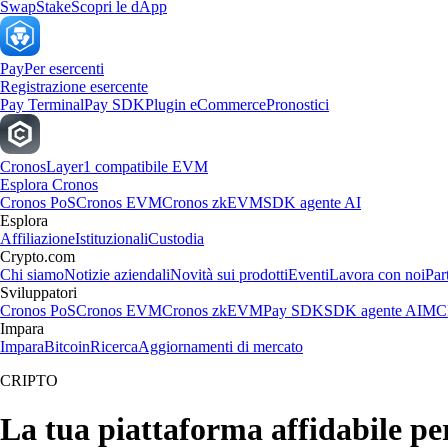
Swap
Stake
Scopri le dApp
Pay
Per esercenti
Registrazione esercente
Pay Terminal
Pay SDK
Plugin eCommerce
Pronostici
Cronos
Layer1 compatibile EVM
Esplora Cronos
Cronos PoS
Cronos EVM
Cronos zkEVM
SDK agente AI
Esplora
Affiliazione
Istituzionali
Custodia
Crypto.com
Chi siamo
Notizie aziendali
Novità sui prodotti
Eventi
Lavora con noi
Par
Sviluppatori
Cronos PoS
Cronos EVM
Cronos zkEVM
Pay SDK
SDK agente AI
MCP
Impara
Impara
Bitcoin
Ricerca
Aggiornamenti di mercato
CRIPTO
La tua piattaforma affidabile pe