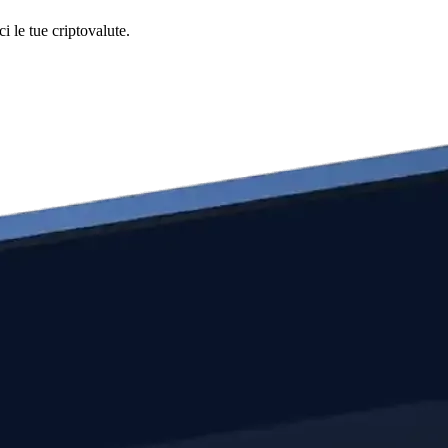
i le tue criptovalute.