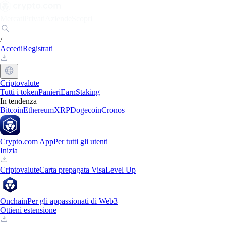
Mercati
Privati
Aziende
Scopri
/
Accedi
Registrati
Criptovalute
Tutti i token
Panieri
Earn
Staking
In tendenza
Bitcoin
Ethereum
XRP
Dogecoin
Cronos
Crypto.com App
Per tutti gli utenti
Inizia
Criptovalute
Carta prepagata Visa
Level Up
Onchain
Per gli appassionati di Web3
Ottieni estensione