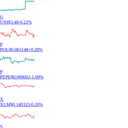
U
UNI
$
3.48
-0.22
%
P
POL
$
0.065148
+
0.20
%
P
PEPE
$
0.000002
-1.09
%
X
XLM
$
0.140323
-0.20
%
S