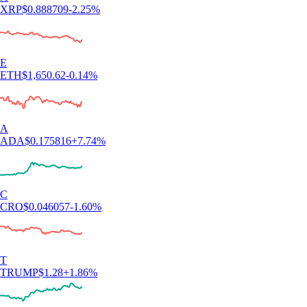
XRP
$
0.888709
-2.25
%
E
ETH
$
1,650.62
-0.14
%
A
ADA
$
0.175816
+
7.74
%
C
CRO
$
0.046057
-1.60
%
T
TRUMP
$
1.28
+
1.86
%