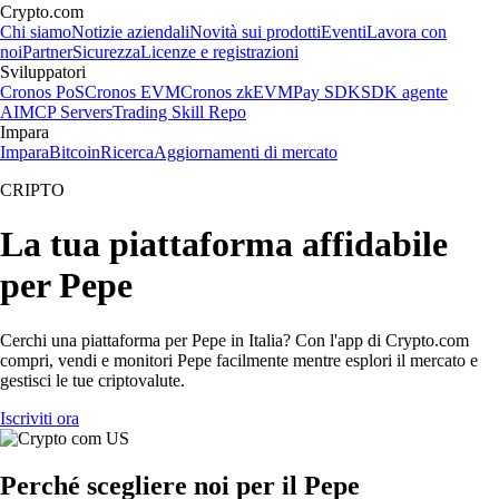
Crypto.com
Chi siamo
Notizie aziendali
Novità sui prodotti
Eventi
Lavora con
noi
Partner
Sicurezza
Licenze e registrazioni
Sviluppatori
Cronos PoS
Cronos EVM
Cronos zkEVM
Pay SDK
SDK agente
AI
MCP Servers
Trading Skill Repo
Impara
Impara
Bitcoin
Ricerca
Aggiornamenti di mercato
CRIPTO
La tua piattaforma affidabile
per Pepe
Cerchi una piattaforma per Pepe in Italia? Con l'app di Crypto.com
compri, vendi e monitori Pepe facilmente mentre esplori il mercato e
gestisci le tue criptovalute.
Iscriviti ora
Perché scegliere noi per il Pepe