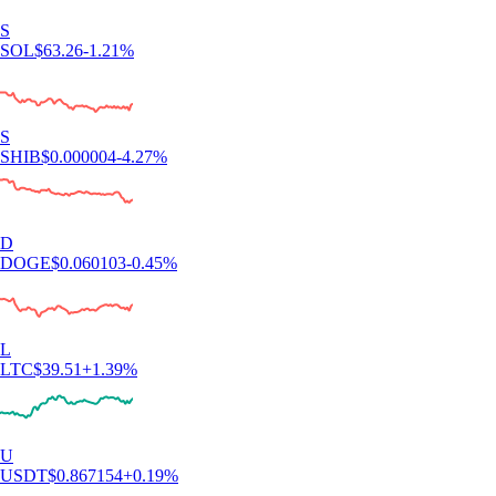
S
SOL
$
63.26
-1.21
%
S
SHIB
$
0.000004
-4.27
%
D
DOGE
$
0.060103
-0.45
%
L
LTC
$
39.51
+
1.39
%
U
USDT
$
0.867154
+
0.19
%