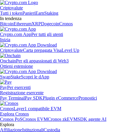
Criptovalute
Tutti i token
Panieri
Earn
Staking
In tendenza
Bitcoin
Ethereum
XRP
Dogecoin
Cronos
Crypto.com App
Per tutti gli utenti
Inizia
Criptovalute
Carta prepagata Visa
Level Up
Onchain
Per gli appassionati di Web3
Ottieni estensione
Swap
Stake
Scopri le dApp
Pay
Per esercenti
Registrazione esercente
Pay Terminal
Pay SDK
Plugin eCommerce
Pronostici
Cronos
Layer1 compatibile EVM
Esplora Cronos
Cronos PoS
Cronos EVM
Cronos zkEVM
SDK agente AI
Esplora
Affiliazione
Istituzionali
Custodia