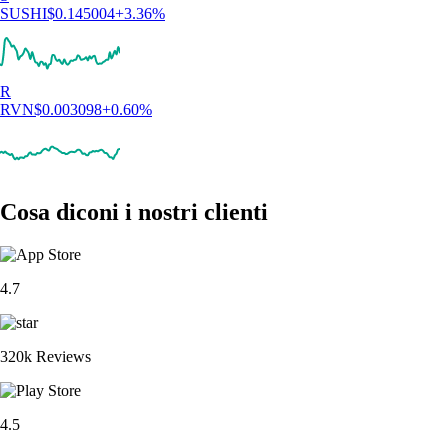
SUSHI
$
0.145004
+
3.36
%
R
RVN
$
0.003098
+
0.60
%
Cosa diconi i nostri clienti
4.7
320k Reviews
4.5