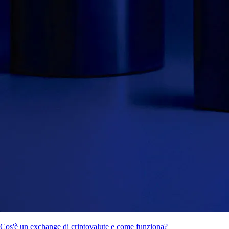
Cos'è un exchange di criptovalute e come funziona?