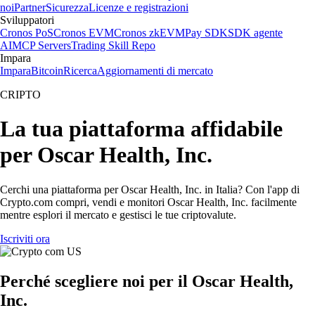
noi
Partner
Sicurezza
Licenze e registrazioni
Sviluppatori
Cronos PoS
Cronos EVM
Cronos zkEVM
Pay SDK
SDK agente
AI
MCP Servers
Trading Skill Repo
Impara
Impara
Bitcoin
Ricerca
Aggiornamenti di mercato
CRIPTO
La tua piattaforma affidabile
per Oscar Health, Inc.
Cerchi una piattaforma per Oscar Health, Inc. in Italia? Con l'app di
Crypto.com compri, vendi e monitori Oscar Health, Inc. facilmente
mentre esplori il mercato e gestisci le tue criptovalute.
Iscriviti ora
Perché scegliere noi per il Oscar Health,
Inc.