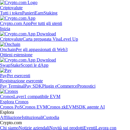
Criptovalute
Tutti i token
Panieri
Earn
Staking
Crypto.com App
Per tutti gli utenti
Inizia
Criptovalute
Carta prepagata Visa
Level Up
Onchain
Per gli appassionati di Web3
Ottieni estensione
Swap
Stake
Scopri le dApp
Pay
Per esercenti
Registrazione esercente
Pay Terminal
Pay SDK
Plugin eCommerce
Pronostici
Cronos
Layer1 compatibile EVM
Esplora Cronos
Cronos PoS
Cronos EVM
Cronos zkEVM
SDK agente AI
Esplora
Affiliazione
Istituzionali
Custodia
Crypto.com
Chi siamo
Notizie aziendali
Novità sui prodotti
Eventi
Lavora con