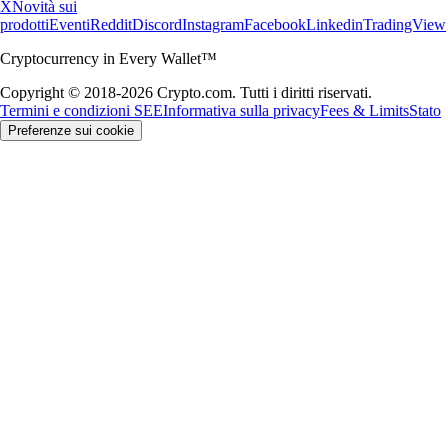
X
Novità sui
prodotti
Eventi
Reddit
Discord
Instagram
Facebook
Linkedin
TradingView
Cryptocurrency in Every Wallet™
Copyright © 2018-2026 Crypto.com. Tutti i diritti riservati.
Termini e condizioni SEE
Informativa sulla privacy
Fees & Limits
Stato
Preferenze sui cookie