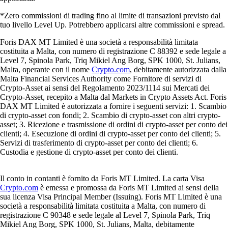
*Zero commissioni di trading fino al limite di transazioni previsto dal
tuo livello Level Up. Potrebbero applicarsi altre commissioni e spread.
Foris DAX MT Limited è una società a responsabilità limitata
costituita a Malta, con numero di registrazione C 88392 e sede legale a
Level 7, Spinola Park, Triq Mikiel Ang Borg, SPK 1000, St. Julians,
Malta, operante con il nome
Crypto.com
, debitamente autorizzata dalla
Malta Financial Services Authority come Fornitore di servizi di
Crypto-Asset ai sensi del Regolamento 2023/1114 sui Mercati dei
Crypto-Asset, recepito a Malta dal Markets in Crypto Assets Act. Foris
DAX MT Limited è autorizzata a fornire i seguenti servizi: 1. Scambio
di crypto-asset con fondi; 2. Scambio di crypto-asset con altri crypto-
asset; 3. Ricezione e trasmissione di ordini di crypto-asset per conto dei
clienti; 4. Esecuzione di ordini di crypto-asset per conto dei clienti; 5.
Servizi di trasferimento di crypto-asset per conto dei clienti; 6.
Custodia e gestione di crypto-asset per conto dei clienti.
Il conto in contanti è fornito da Foris MT Limited. La carta Visa
Crypto.com
è emessa e promossa da Foris MT Limited ai sensi della
sua licenza Visa Principal Member (Issuing). Foris MT Limited è una
società a responsabilità limitata costituita a Malta, con numero di
registrazione C 90348 e sede legale al Level 7, Spinola Park, Triq
Mikiel Ang Borg, SPK 1000, St. Julians, Malta, debitamente