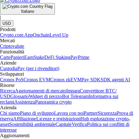
Italiano
|
USD
Prodotti
Crypto.com App
Onchain
Level Up
Mercati
Criptovalute
Funzionalità
Carte
Panieri
Earn
Stake
DeFi Staking
Pay
Prime
Aziende
Custodia
Pay (per i rivenditori)
Sviluppatori
Cronos PoS
Cronos EVM
Cronos zkEVM
Pay SDK
SDK agenti AI
Risorse
Ricerca
Aggiornamenti di mercato
Impara
Convertitore BTC/
USD
Glossario
Widget di prezzo
Bot Telegram
Informativa sui
reclami
Assistenza
Panoramica crypto
Azienda
Chi siamo
Piano di sviluppo
Lavora con noi
Partner
Sicurezza
Prova di
riserva
Affiliazione
Licenze e registrazioni
Hub esplorazione crypto-
asset
Sostenibilità ambientale
Capitale
Verifica
Politica sui conflitti di
interesse
Aggiornamenti