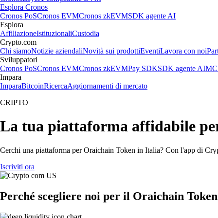
Esplora Cronos
Cronos PoS
Cronos EVM
Cronos zkEVM
SDK agente AI
Esplora
Affiliazione
Istituzionali
Custodia
Crypto.com
Chi siamo
Notizie aziendali
Novità sui prodotti
Eventi
Lavora con noi
Par
Sviluppatori
Cronos PoS
Cronos EVM
Cronos zkEVM
Pay SDK
SDK agente AI
MCP
Impara
Impara
Bitcoin
Ricerca
Aggiornamenti di mercato
CRIPTO
La tua piattaforma affidabile p
Cerchi una piattaforma per Oraichain Token in Italia? Con l'app di Cryp
Iscriviti ora
Perché scegliere noi per il Oraichain Token