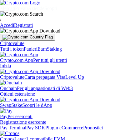
Mercati
Privati
Aziende
Scopri
/
Accedi
Registrati
Criptovalute
Tutti i token
Panieri
Earn
Staking
Crypto.com App
Per tutti gli utenti
Inizia
Criptovalute
Carta prepagata Visa
Level Up
Onchain
Per gli appassionati di Web3
Ottieni estensione
Swap
Stake
Scopri le dApp
Pay
Per esercenti
Registrazione esercente
Pay Terminal
Pay SDK
Plugin eCommerce
Pronostici
Cronos
Layer1 compatibile EVM