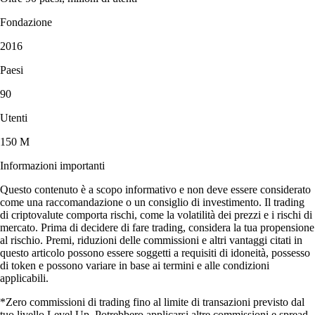
Fondazione
2016
Paesi
90
Utenti
150 M
Informazioni importanti
Questo contenuto è a scopo informativo e non deve essere considerato
come una raccomandazione o un consiglio di investimento. Il trading
di criptovalute comporta rischi, come la volatilità dei prezzi e i rischi di
mercato. Prima di decidere di fare trading, considera la tua propensione
al rischio. Premi, riduzioni delle commissioni e altri vantaggi citati in
questo articolo possono essere soggetti a requisiti di idoneità, possesso
di token e possono variare in base ai termini e alle condizioni
applicabili.
*Zero commissioni di trading fino al limite di transazioni previsto dal
tuo livello Level Up. Potrebbero applicarsi altre commissioni e spread.