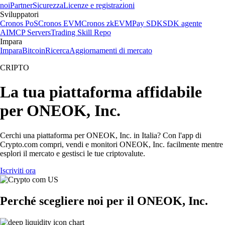
noi
Partner
Sicurezza
Licenze e registrazioni
Sviluppatori
Cronos PoS
Cronos EVM
Cronos zkEVM
Pay SDK
SDK agente
AI
MCP Servers
Trading Skill Repo
Impara
Impara
Bitcoin
Ricerca
Aggiornamenti di mercato
CRIPTO
La tua piattaforma affidabile
per ONEOK, Inc.
Cerchi una piattaforma per ONEOK, Inc. in Italia? Con l'app di
Crypto.com compri, vendi e monitori ONEOK, Inc. facilmente mentre
esplori il mercato e gestisci le tue criptovalute.
Iscriviti ora
Perché scegliere noi per il ONEOK, Inc.