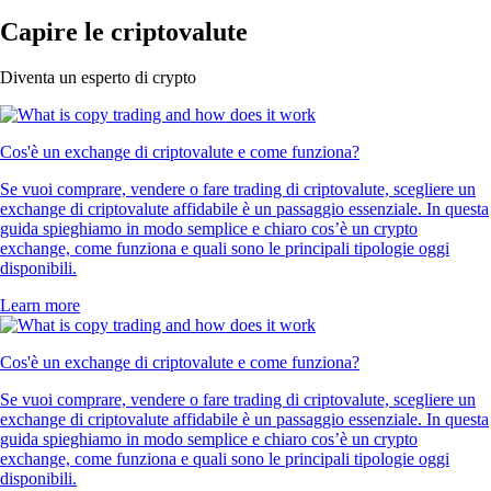
Capire le criptovalute
Diventa un esperto di crypto
Cos'è un exchange di criptovalute e come funziona?
Se vuoi comprare, vendere o fare trading di criptovalute, scegliere un
exchange di criptovalute affidabile è un passaggio essenziale. In questa
guida spieghiamo in modo semplice e chiaro cos’è un crypto
exchange, come funziona e quali sono le principali tipologie oggi
disponibili.
Learn more
Cos'è un exchange di criptovalute e come funziona?
Se vuoi comprare, vendere o fare trading di criptovalute, scegliere un
exchange di criptovalute affidabile è un passaggio essenziale. In questa
guida spieghiamo in modo semplice e chiaro cos’è un crypto
exchange, come funziona e quali sono le principali tipologie oggi
disponibili.