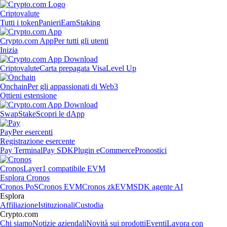
Criptovalute
Tutti i token
Panieri
Earn
Staking
Crypto.com App
Per tutti gli utenti
Inizia
Criptovalute
Carta prepagata Visa
Level Up
Onchain
Per gli appassionati di Web3
Ottieni estensione
Swap
Stake
Scopri le dApp
Pay
Per esercenti
Registrazione esercente
Pay Terminal
Pay SDK
Plugin eCommerce
Pronostici
Cronos
Layer1 compatibile EVM
Esplora Cronos
Cronos PoS
Cronos EVM
Cronos zkEVM
SDK agente AI
Esplora
Affiliazione
Istituzionali
Custodia
Crypto.com
Chi siamo
Notizie aziendali
Novità sui prodotti
Eventi
Lavora con