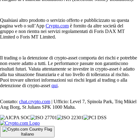
Qualsiasi altro prodotto o servizio offerto e pubblicizzato su questa
pagina web o sull’App
Crypto.com
è fornito da altre società del
gruppo e non rientra nei servizi regolamentati di Foris DAX MT
Limited o Foris MT Limited.
Il trading o la detenzione di crypto-asset comporta dei rischi e potrebbe
non essere adatto a tutti. Le performance passate non garantiscono
risultati futuri. Valuta attentamente se investire in crypto-asset è adatto
alla tua situazione finanziaria e al tuo livello di tolleranza al rischio.
Puoi trovare ulteriori informazioni sui rischi legati al trading o alla
detenzione di crypto-asset
qui
.
Contatto:
chat.crypto.com
| Ufficio: Level 7, Spinola Park, Triq Mikiel
Ang Borg, St Julians SPK 1000 Malta.
Italiano