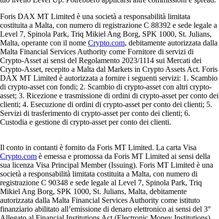
Foris DAX MT Limited è una società a responsabilità limitata
costituita a Malta, con numero di registrazione C 88392 e sede legale a
Level 7, Spinola Park, Triq Mikiel Ang Borg, SPK 1000, St. Julians,
Malta, operante con il nome
Crypto.com
, debitamente autorizzata dalla
Malta Financial Services Authority come Fornitore di servizi di
Crypto-Asset ai sensi del Regolamento 2023/1114 sui Mercati dei
Crypto-Asset, recepito a Malta dal Markets in Crypto Assets Act. Foris
DAX MT Limited è autorizzata a fornire i seguenti servizi: 1. Scambio
di crypto-asset con fondi; 2. Scambio di crypto-asset con altri crypto-
asset; 3. Ricezione e trasmissione di ordini di crypto-asset per conto dei
clienti; 4. Esecuzione di ordini di crypto-asset per conto dei clienti; 5.
Servizi di trasferimento di crypto-asset per conto dei clienti; 6.
Custodia e gestione di crypto-asset per conto dei clienti.
Il conto in contanti è fornito da Foris MT Limited. La carta Visa
Crypto.com
è emessa e promossa da Foris MT Limited ai sensi della
sua licenza Visa Principal Member (Issuing). Foris MT Limited è una
società a responsabilità limitata costituita a Malta, con numero di
registrazione C 90348 e sede legale al Level 7, Spinola Park, Triq
Mikiel Ang Borg, SPK 1000, St. Julians, Malta, debitamente
autorizzata dalla Malta Financial Services Authority come istituto
finanziario abilitato all’emissione di denaro elettronico ai sensi del 3°
Allegato al Financial Institutions Act (Electronic Money Institutions).