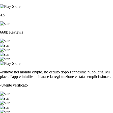
4.5
660k Reviews
«Nuovo nel mondo crypto, ho ceduto dopo l'ennesima pubblicità. Mi
piace: l'app è intuitiva, chiara e la registrazione è stata semplicissima».
-
Utente verificato