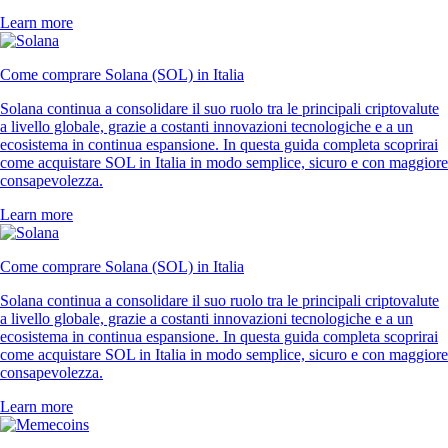
Learn more
Come comprare Solana (SOL) in Italia
Solana continua a consolidare il suo ruolo tra le principali criptovalute
a livello globale, grazie a costanti innovazioni tecnologiche e a un
ecosistema in continua espansione. In questa guida completa scoprirai
come acquistare SOL in Italia in modo semplice, sicuro e con maggiore
consapevolezza.
Learn more
Come comprare Solana (SOL) in Italia
Solana continua a consolidare il suo ruolo tra le principali criptovalute
a livello globale, grazie a costanti innovazioni tecnologiche e a un
ecosistema in continua espansione. In questa guida completa scoprirai
come acquistare SOL in Italia in modo semplice, sicuro e con maggiore
consapevolezza.
Learn more