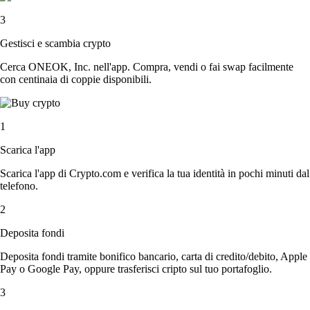
3
Gestisci e scambia crypto
Cerca ONEOK, Inc. nell'app. Compra, vendi o fai swap facilmente
con centinaia di coppie disponibili.
1
Scarica l'app
Scarica l'app di Crypto.com e verifica la tua identità in pochi minuti dal
telefono.
2
Deposita fondi
Deposita fondi tramite bonifico bancario, carta di credito/debito, Apple
Pay o Google Pay, oppure trasferisci cripto sul tuo portafoglio.
3