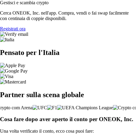
Gestisci e scambia crypto
Cerca ONEOK, Inc. nell'app. Compra, vendi o fai swap facilmente
con centinaia di coppie disponibili.
Registrati ora
Pensato per l'Italia
Partner sulla scena globale
Cosa fare dopo aver aperto il conto per ONEOK, Inc.
Una volta verificato il conto, ecco cosa puoi fare: