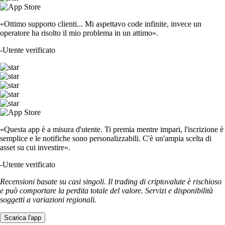
«Ottimo supporto clienti... Mi aspettavo code infinite, invece un
operatore ha risolto il mio problema in un attimo».
-
Utente verificato
«Questa app è a misura d'utente. Ti premia mentre impari, l'iscrizione è
semplice e le notifiche sono personalizzabili. C'è un'ampia scelta di
asset su cui investire».
-
Utente verificato
Recensioni basate su casi singoli. Il trading di criptovalute è rischioso
e può comportare la perdita totale del valore. Servizi e disponibilità
soggetti a variazioni regionali.
Scarica l'app