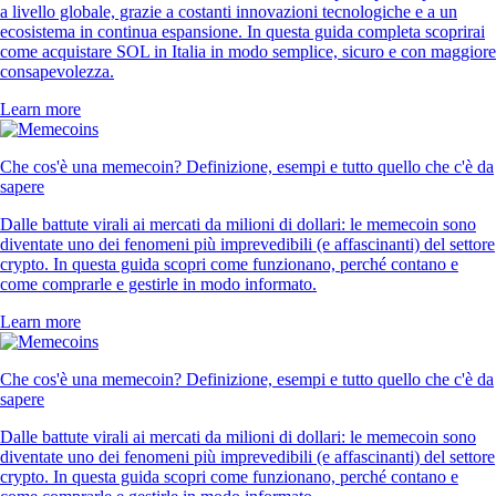
a livello globale, grazie a costanti innovazioni tecnologiche e a un
ecosistema in continua espansione. In questa guida completa scoprirai
come acquistare SOL in Italia in modo semplice, sicuro e con maggiore
consapevolezza.
Learn more
Che cos'è una memecoin? Definizione, esempi e tutto quello che c'è da
sapere
Dalle battute virali ai mercati da milioni di dollari: le memecoin sono
diventate uno dei fenomeni più imprevedibili (e affascinanti) del settore
crypto. In questa guida scopri come funzionano, perché contano e
come comprarle e gestirle in modo informato.
Learn more
Che cos'è una memecoin? Definizione, esempi e tutto quello che c'è da
sapere
Dalle battute virali ai mercati da milioni di dollari: le memecoin sono
diventate uno dei fenomeni più imprevedibili (e affascinanti) del settore
crypto. In questa guida scopri come funzionano, perché contano e