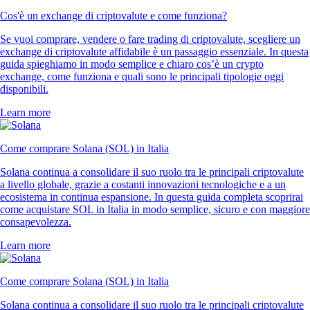
Cos'è un exchange di criptovalute e come funziona?
Se vuoi comprare, vendere o fare trading di criptovalute, scegliere un
exchange di criptovalute affidabile è un passaggio essenziale. In questa
guida spieghiamo in modo semplice e chiaro cos’è un crypto
exchange, come funziona e quali sono le principali tipologie oggi
disponibili.
Learn more
Come comprare Solana (SOL) in Italia
Solana continua a consolidare il suo ruolo tra le principali criptovalute
a livello globale, grazie a costanti innovazioni tecnologiche e a un
ecosistema in continua espansione. In questa guida completa scoprirai
come acquistare SOL in Italia in modo semplice, sicuro e con maggiore
consapevolezza.
Learn more
Come comprare Solana (SOL) in Italia
Solana continua a consolidare il suo ruolo tra le principali criptovalute