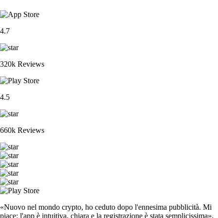
4.7
320k Reviews
4.5
660k Reviews
«Nuovo nel mondo crypto, ho ceduto dopo l'ennesima pubblicità. Mi
piace: l'app è intuitiva, chiara e la registrazione è stata semplicissima».