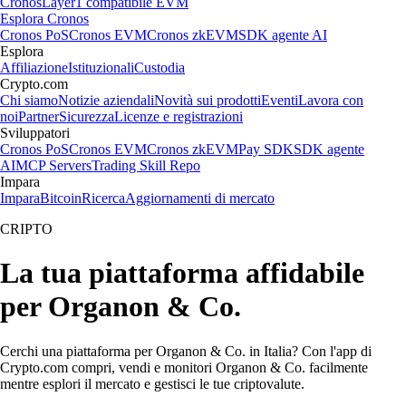
Cronos
Layer1 compatibile EVM
Esplora Cronos
Cronos PoS
Cronos EVM
Cronos zkEVM
SDK agente AI
Esplora
Affiliazione
Istituzionali
Custodia
Crypto.com
Chi siamo
Notizie aziendali
Novità sui prodotti
Eventi
Lavora con
noi
Partner
Sicurezza
Licenze e registrazioni
Sviluppatori
Cronos PoS
Cronos EVM
Cronos zkEVM
Pay SDK
SDK agente
AI
MCP Servers
Trading Skill Repo
Impara
Impara
Bitcoin
Ricerca
Aggiornamenti di mercato
CRIPTO
La tua piattaforma affidabile
per Organon & Co.
Cerchi una piattaforma per Organon & Co. in Italia? Con l'app di
Crypto.com compri, vendi e monitori Organon & Co. facilmente
mentre esplori il mercato e gestisci le tue criptovalute.