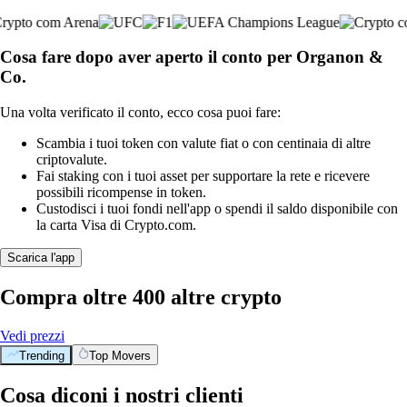
Cosa fare dopo aver aperto il conto per Organon &
Co.
Una volta verificato il conto, ecco cosa puoi fare:
Scambia i tuoi token con valute fiat o con centinaia di altre
criptovalute.
Fai staking con i tuoi asset per supportare la rete e ricevere
possibili ricompense in token.
Custodisci i tuoi fondi nell'app o spendi il saldo disponibile con
la carta Visa di Crypto.com.
Scarica l'app
Compra oltre 400 altre crypto
Vedi prezzi
Trending
Top Movers
Cosa diconi i nostri clienti