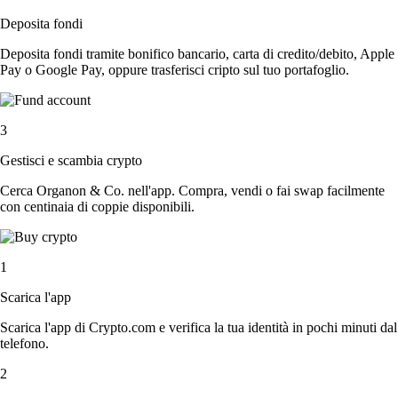
Deposita fondi
Deposita fondi tramite bonifico bancario, carta di credito/debito, Apple
Pay o Google Pay, oppure trasferisci cripto sul tuo portafoglio.
3
Gestisci e scambia crypto
Cerca Organon & Co. nell'app. Compra, vendi o fai swap facilmente
con centinaia di coppie disponibili.
1
Scarica l'app
Scarica l'app di Crypto.com e verifica la tua identità in pochi minuti dal
telefono.
2