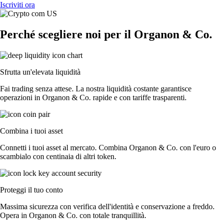
Iscriviti ora
Perché scegliere noi per il Organon & Co.
Sfrutta un'elevata liquidità
Fai trading senza attese. La nostra liquidità costante garantisce
operazioni in Organon & Co. rapide e con tariffe trasparenti.
Combina i tuoi asset
Connetti i tuoi asset al mercato. Combina Organon & Co. con l'euro o
scambialo con centinaia di altri token.
Proteggi il tuo conto
Massima sicurezza con verifica dell'identità e conservazione a freddo.
Opera in Organon & Co. con totale tranquillità.