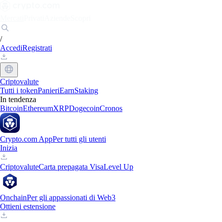
Mercati
Privati
Aziende
Scopri
/
Accedi
Registrati
Criptovalute
Tutti i token
Panieri
Earn
Staking
In tendenza
Bitcoin
Ethereum
XRP
Dogecoin
Cronos
Crypto.com App
Per tutti gli utenti
Inizia
Criptovalute
Carta prepagata Visa
Level Up
Onchain
Per gli appassionati di Web3
Ottieni estensione