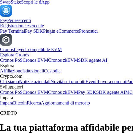
Swap
Stake
Scopri le dApp
Pay
Per esercenti
Registrazione esercente
Pay Terminal
Pay SDK
Plugin eCommerce
Pronostici
Cronos
Layer1 compatibile EVM
Esplora Cronos
Cronos PoS
Cronos EVM
Cronos zkEVM
SDK agente AI
Esplora
Affiliazione
Istituzionali
Custodia
Crypto.com
Chi siamo
Notizie aziendali
Novità sui prodotti
Eventi
Lavora con noi
Par
Sviluppatori
Cronos PoS
Cronos EVM
Cronos zkEVM
Pay SDK
SDK agente AI
MCP
Impara
Impara
Bitcoin
Ricerca
Aggiornamenti di mercato
CRIPTO
La tua piattaforma affidabile p