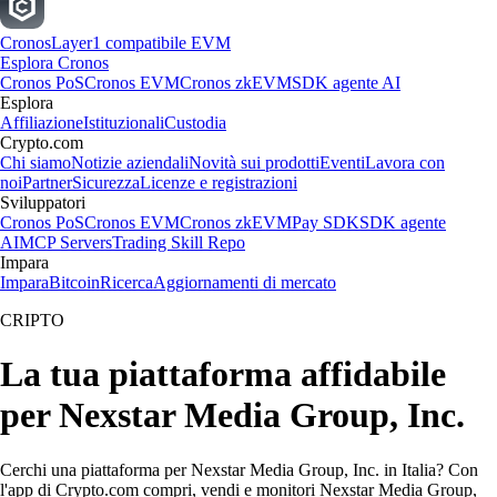
Cronos
Layer1 compatibile EVM
Esplora Cronos
Cronos PoS
Cronos EVM
Cronos zkEVM
SDK agente AI
Esplora
Affiliazione
Istituzionali
Custodia
Crypto.com
Chi siamo
Notizie aziendali
Novità sui prodotti
Eventi
Lavora con
noi
Partner
Sicurezza
Licenze e registrazioni
Sviluppatori
Cronos PoS
Cronos EVM
Cronos zkEVM
Pay SDK
SDK agente
AI
MCP Servers
Trading Skill Repo
Impara
Impara
Bitcoin
Ricerca
Aggiornamenti di mercato
CRIPTO
La tua piattaforma affidabile
per Nexstar Media Group, Inc.
Cerchi una piattaforma per Nexstar Media Group, Inc. in Italia? Con
l'app di Crypto.com compri, vendi e monitori Nexstar Media Group,