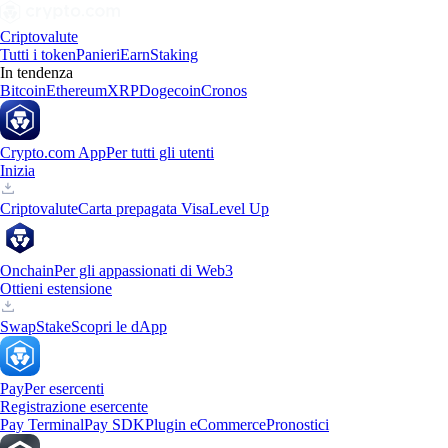
Criptovalute
Tutti i token
Panieri
Earn
Staking
In tendenza
Bitcoin
Ethereum
XRP
Dogecoin
Cronos
Crypto.com App
Per tutti gli utenti
Inizia
Criptovalute
Carta prepagata Visa
Level Up
Onchain
Per gli appassionati di Web3
Ottieni estensione
Swap
Stake
Scopri le dApp
Pay
Per esercenti
Registrazione esercente
Pay Terminal
Pay SDK
Plugin eCommerce
Pronostici