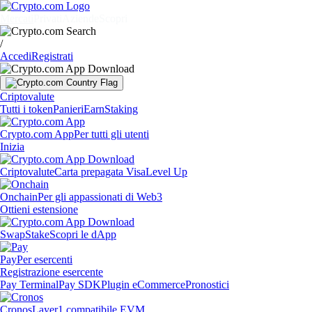
Mercati
Privati
Aziende
Scopri
/
Accedi
Registrati
Criptovalute
Tutti i token
Panieri
Earn
Staking
Crypto.com App
Per tutti gli utenti
Inizia
Criptovalute
Carta prepagata Visa
Level Up
Onchain
Per gli appassionati di Web3
Ottieni estensione
Swap
Stake
Scopri le dApp
Pay
Per esercenti
Registrazione esercente
Pay Terminal
Pay SDK
Plugin eCommerce
Pronostici
Cronos
Layer1 compatibile EVM