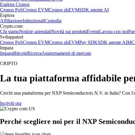
Esplora Cronos
Cronos PoS
Cronos EVM
Cronos zkEVM
SDK agente AI
Esplora
Affiliazione
Istituzionali
Custodia
Crypto.com
Chi siamo
Notizie aziendali
Novità sui prodotti
Eventi
Lavora con noi
Par
Sviluppatori
Cronos PoS
Cronos EVM
Cronos zkEVM
Pay SDK
SDK agente AI
MCP
Impara
Impara
Bitcoin
Ricerca
Aggiornamenti di mercato
CRIPTO
La tua piattaforma affidabile p
Cerchi una piattaforma per NXP Semiconductors N.V. in Italia? Con l'a
Iscriviti ora
Perché scegliere noi per il NXP Semiconduc