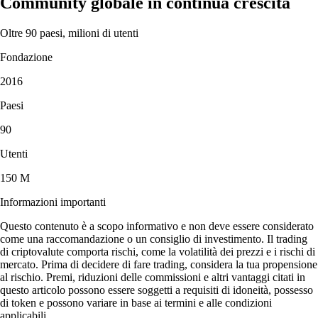
Community globale in continua crescita
Oltre 90 paesi, milioni di utenti
Fondazione
2016
Paesi
90
Utenti
150 M
Informazioni importanti
Questo contenuto è a scopo informativo e non deve essere considerato
come una raccomandazione o un consiglio di investimento. Il trading
di criptovalute comporta rischi, come la volatilità dei prezzi e i rischi di
mercato. Prima di decidere di fare trading, considera la tua propensione
al rischio. Premi, riduzioni delle commissioni e altri vantaggi citati in
questo articolo possono essere soggetti a requisiti di idoneità, possesso
di token e possono variare in base ai termini e alle condizioni
applicabili.