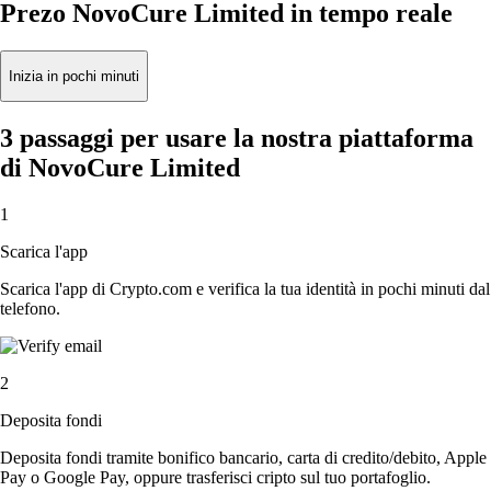
Prezo NovoCure Limited in tempo reale
Inizia in pochi minuti
3 passaggi per usare la nostra piattaforma
di NovoCure Limited
1
Scarica l'app
Scarica l'app di Crypto.com e verifica la tua identità in pochi minuti dal
telefono.
2
Deposita fondi
Deposita fondi tramite bonifico bancario, carta di credito/debito, Apple
Pay o Google Pay, oppure trasferisci cripto sul tuo portafoglio.