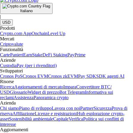
Italiano
|
USD
Prodotti
Crypto.com App
Onchain
Level Up
Mercati
Criptovalute
Funzionalità
Carte
Panieri
Earn
Stake
DeFi Staking
Pay
Prime
Aziende
Custodia
Pay (per i rivenditori)
Sviluppatori
Cronos PoS
Cronos EVM
Cronos zkEVM
Pay SDK
SDK agenti AI
Risorse
Ricerca
Aggiornamenti di mercato
Impara
Convertitore BTC/
USD
Glossario
Widget di prezzo
Bot Telegram
Informativa sui
reclami
Assistenza
Panoramica crypto
Azienda
Chi siamo
Piano di sviluppo
Lavora con noi
Partner
Sicurezza
Prova di
riserva
Affiliazione
Licenze e registrazioni
Hub esplorazione crypto-
asset
Sostenibilità ambientale
Capitale
Verifica
Politica sui conflitti di
interesse
Aggiornamenti