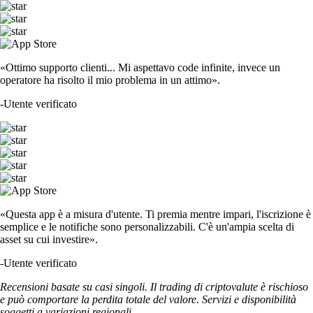
«Ottimo supporto clienti... Mi aspettavo code infinite, invece un
operatore ha risolto il mio problema in un attimo».
-
Utente verificato
«Questa app è a misura d'utente. Ti premia mentre impari, l'iscrizione è
semplice e le notifiche sono personalizzabili. C'è un'ampia scelta di
asset su cui investire».
-
Utente verificato
Recensioni basate su casi singoli. Il trading di criptovalute è rischioso
e può comportare la perdita totale del valore. Servizi e disponibilità
soggetti a variazioni regionali.