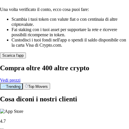
Una volta verificato il conto, ecco cosa puoi fare:
Scambia i tuoi token con valute fiat o con centinaia di altre
criptovalute.
Fai staking con i tuoi asset per supportare la rete e ricevere
possibili ricompense in token.
Custodisci i tuoi fondi nell'app o spendi il saldo disponibile con
la carta Visa di Crypto.com.
Scarica l'app
Compra oltre 400 altre crypto
Vedi prezzi
Trending
Top Movers
Cosa diconi i nostri clienti
4.7