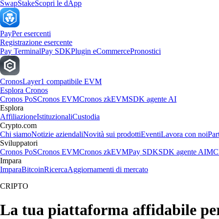
Swap
Stake
Scopri le dApp
Pay
Per esercenti
Registrazione esercente
Pay Terminal
Pay SDK
Plugin eCommerce
Pronostici
Cronos
Layer1 compatibile EVM
Esplora Cronos
Cronos PoS
Cronos EVM
Cronos zkEVM
SDK agente AI
Esplora
Affiliazione
Istituzionali
Custodia
Crypto.com
Chi siamo
Notizie aziendali
Novità sui prodotti
Eventi
Lavora con noi
Par
Sviluppatori
Cronos PoS
Cronos EVM
Cronos zkEVM
Pay SDK
SDK agente AI
MCP
Impara
Impara
Bitcoin
Ricerca
Aggiornamenti di mercato
CRIPTO
La tua piattaforma affidabile pe