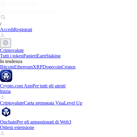
Mercati
Privati
Aziende
Scopri
/
Accedi
Registrati
Criptovalute
Tutti i token
Panieri
Earn
Staking
In tendenza
Bitcoin
Ethereum
XRP
Dogecoin
Cronos
Crypto.com App
Per tutti gli utenti
Inizia
Criptovalute
Carta prepagata Visa
Level Up
Onchain
Per gli appassionati di Web3
Ottieni estensione