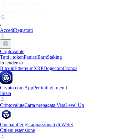
Mercati
Privati
Aziende
Scopri
/
Accedi
Registrati
Criptovalute
Tutti i token
Panieri
Earn
Staking
In tendenza
Bitcoin
Ethereum
XRP
Dogecoin
Cronos
Crypto.com App
Per tutti gli utenti
Inizia
Criptovalute
Carta prepagata Visa
Level Up
Onchain
Per gli appassionati di Web3
Ottieni estensione