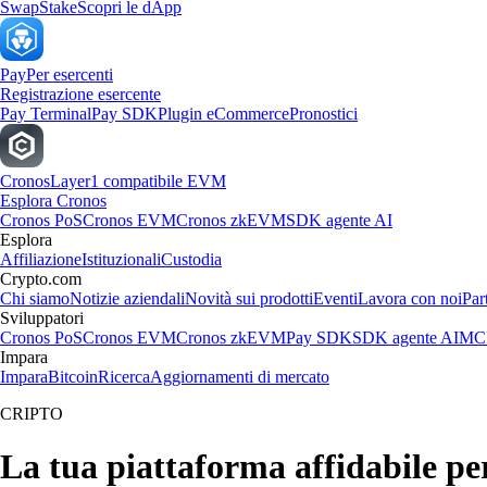
Swap
Stake
Scopri le dApp
Pay
Per esercenti
Registrazione esercente
Pay Terminal
Pay SDK
Plugin eCommerce
Pronostici
Cronos
Layer1 compatibile EVM
Esplora Cronos
Cronos PoS
Cronos EVM
Cronos zkEVM
SDK agente AI
Esplora
Affiliazione
Istituzionali
Custodia
Crypto.com
Chi siamo
Notizie aziendali
Novità sui prodotti
Eventi
Lavora con noi
Par
Sviluppatori
Cronos PoS
Cronos EVM
Cronos zkEVM
Pay SDK
SDK agente AI
MCP
Impara
Impara
Bitcoin
Ricerca
Aggiornamenti di mercato
CRIPTO
La tua piattaforma affidabile pe