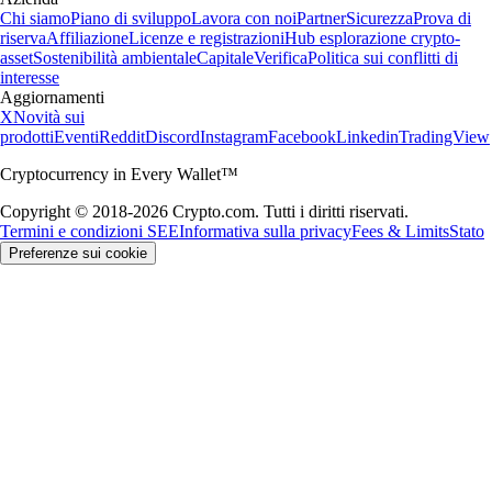
Chi siamo
Piano di sviluppo
Lavora con noi
Partner
Sicurezza
Prova di
riserva
Affiliazione
Licenze e registrazioni
Hub esplorazione crypto-
asset
Sostenibilità ambientale
Capitale
Verifica
Politica sui conflitti di
interesse
Aggiornamenti
X
Novità sui
prodotti
Eventi
Reddit
Discord
Instagram
Facebook
Linkedin
TradingView
Cryptocurrency in Every Wallet™
Copyright © 2018-2026 Crypto.com. Tutti i diritti riservati.
Termini e condizioni SEE
Informativa sulla privacy
Fees & Limits
Stato
Preferenze sui cookie