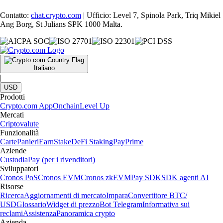
Contatto:
chat.crypto.com
| Ufficio: Level 7, Spinola Park, Triq Mikiel
Ang Borg, St Julians SPK 1000 Malta.
Italiano
|
USD
Prodotti
Crypto.com App
Onchain
Level Up
Mercati
Criptovalute
Funzionalità
Carte
Panieri
Earn
Stake
DeFi Staking
Pay
Prime
Aziende
Custodia
Pay (per i rivenditori)
Sviluppatori
Cronos PoS
Cronos EVM
Cronos zkEVM
Pay SDK
SDK agenti AI
Risorse
Ricerca
Aggiornamenti di mercato
Impara
Convertitore BTC/
USD
Glossario
Widget di prezzo
Bot Telegram
Informativa sui
reclami
Assistenza
Panoramica crypto
Azienda