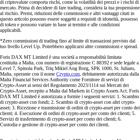
di criptovalute comporta rischi, come la volatilità dei prezzi e i rischi di
mercato. Prima di decidere di fare trading, considera la tua propensione
al rischio. Premi, riduzioni delle commissioni e altri vantaggi citati in
questo articolo possono essere soggetti a requisiti di idoneità, possesso
di token e possono variare in base ai termini e alle condizioni
applicabili.
*Zero commissioni di trading fino al limite di transazioni previsto dal
tuo livello Level Up. Potrebbero applicarsi altre commissioni e spread.
Foris DAX MT Limited è una società a responsabilità limitata
costituita a Malta, con numero di registrazione C 88392 e sede legale a
Level 7, Spinola Park, Triq Mikiel Ang Borg, SPK 1000, St. Julians,
Malta, operante con il nome
Crypto.com
, debitamente autorizzata dalla
Malta Financial Services Authority come Fornitore di servizi di
Crypto-Asset ai sensi del Regolamento 2023/1114 sui Mercati dei
Crypto-Asset, recepito a Malta dal Markets in Crypto Assets Act. Foris
DAX MT Limited è autorizzata a fornire i seguenti servizi: 1. Scambio
di crypto-asset con fondi; 2. Scambio di crypto-asset con altri crypto-
asset; 3. Ricezione e trasmissione di ordini di crypto-asset per conto dei
clienti; 4. Esecuzione di ordini di crypto-asset per conto dei clienti; 5.
Servizi di trasferimento di crypto-asset per conto dei clienti; 6.
Custodia e gestione di crypto-asset per conto dei clienti.