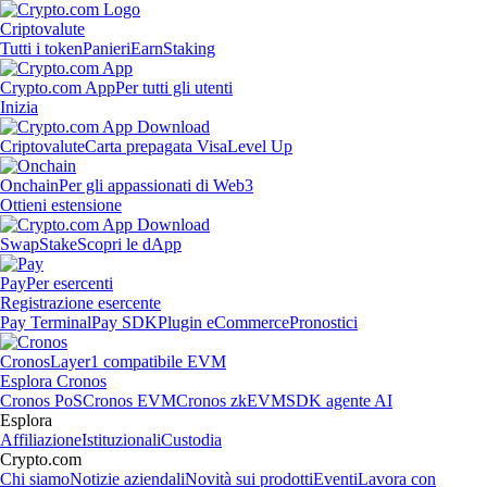
Criptovalute
Tutti i token
Panieri
Earn
Staking
Crypto.com App
Per tutti gli utenti
Inizia
Criptovalute
Carta prepagata Visa
Level Up
Onchain
Per gli appassionati di Web3
Ottieni estensione
Swap
Stake
Scopri le dApp
Pay
Per esercenti
Registrazione esercente
Pay Terminal
Pay SDK
Plugin eCommerce
Pronostici
Cronos
Layer1 compatibile EVM
Esplora Cronos
Cronos PoS
Cronos EVM
Cronos zkEVM
SDK agente AI
Esplora
Affiliazione
Istituzionali
Custodia
Crypto.com
Chi siamo
Notizie aziendali
Novità sui prodotti
Eventi
Lavora con