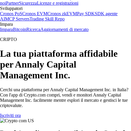
noi
Partner
Sicurezza
Licenze e registrazioni
Sviluppatori
Cronos PoS
Cronos EVM
Cronos zkEVM
Pay SDK
SDK agente
AI
MCP Servers
Trading Skill Repo
Impara
Impara
Bitcoin
Ricerca
Aggiornamenti di mercato
CRIPTO
La tua piattaforma affidabile
per Annaly Capital
Management Inc.
Cerchi una piattaforma per Annaly Capital Management Inc. in Italia?
Con l'app di Crypto.com compri, vendi e monitori Annaly Capital
Management Inc. facilmente mentre esplori il mercato e gestisci le tue
criptovalute.
Iscriviti ora