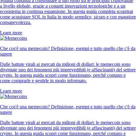
Solana continua a consolidare il suo ruolo tra le principali criptovalute
a livello globale, grazie a costanti innovazioni tecnologiche e a un
ecosistema in continua espansione. In questa guida completa scoprirai
come acquistare SOL in Italia in modo semplice, sicuro e con maggiore
consapevolezza.
Learn more
Che cos'è una memecoin? Definizione, esempi e tutto quello che c'è da
sapere
Dalle battute virali ai mercati da milioni di dollari: le memecoin sono
diventate uno dei fenomeni più imprevedibili (e affascinanti) del settore
crypto. In questa guida scopri come funzionano, perché contano e
come comprarle e gestirle in modo informato.
Learn more
Che cos'è una memecoin? Definizione, esempi e tutto quello che c'è da
sapere
Dalle battute virali ai mercati da milioni di dollari: le memecoin sono
diventate uno dei fenomeni più imprevedibili (e affascinanti) del settore
crypto. In questa guida scopri come funzionano, perché contano e