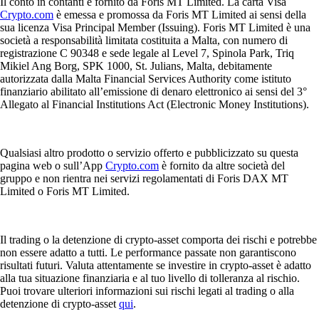
Il conto in contanti è fornito da Foris MT Limited. La carta Visa
Crypto.com
è emessa e promossa da Foris MT Limited ai sensi della
sua licenza Visa Principal Member (Issuing). Foris MT Limited è una
società a responsabilità limitata costituita a Malta, con numero di
registrazione C 90348 e sede legale al Level 7, Spinola Park, Triq
Mikiel Ang Borg, SPK 1000, St. Julians, Malta, debitamente
autorizzata dalla Malta Financial Services Authority come istituto
finanziario abilitato all’emissione di denaro elettronico ai sensi del 3°
Allegato al Financial Institutions Act (Electronic Money Institutions).
Qualsiasi altro prodotto o servizio offerto e pubblicizzato su questa
pagina web o sull’App
Crypto.com
è fornito da altre società del
gruppo e non rientra nei servizi regolamentati di Foris DAX MT
Limited o Foris MT Limited.
Il trading o la detenzione di crypto-asset comporta dei rischi e potrebbe
non essere adatto a tutti. Le performance passate non garantiscono
risultati futuri. Valuta attentamente se investire in crypto-asset è adatto
alla tua situazione finanziaria e al tuo livello di tolleranza al rischio.
Puoi trovare ulteriori informazioni sui rischi legati al trading o alla
detenzione di crypto-asset
qui
.