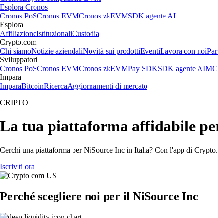
Esplora Cronos
Cronos PoS
Cronos EVM
Cronos zkEVM
SDK agente AI
Esplora
Affiliazione
Istituzionali
Custodia
Crypto.com
Chi siamo
Notizie aziendali
Novità sui prodotti
Eventi
Lavora con noi
Par
Sviluppatori
Cronos PoS
Cronos EVM
Cronos zkEVM
Pay SDK
SDK agente AI
MCP
Impara
Impara
Bitcoin
Ricerca
Aggiornamenti di mercato
CRIPTO
La tua piattaforma affidabile pe
Cerchi una piattaforma per NiSource Inc in Italia? Con l'app di Crypto.
Iscriviti ora
Perché scegliere noi per il NiSource Inc