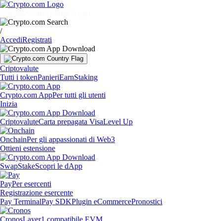
Mercati
Privati
Aziende
Scopri
/
Accedi
Registrati
Criptovalute
Tutti i token
Panieri
Earn
Staking
Crypto.com App
Per tutti gli utenti
Inizia
Criptovalute
Carta prepagata Visa
Level Up
Onchain
Per gli appassionati di Web3
Ottieni estensione
Swap
Stake
Scopri le dApp
Pay
Per esercenti
Registrazione esercente
Pay Terminal
Pay SDK
Plugin eCommerce
Pronostici
Cronos
Layer1 compatibile EVM