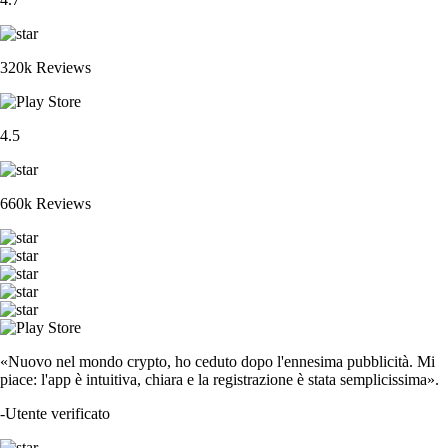
320k Reviews
4.5
660k Reviews
«Nuovo nel mondo crypto, ho ceduto dopo l'ennesima pubblicità. Mi
piace: l'app è intuitiva, chiara e la registrazione è stata semplicissima».
-
Utente verificato