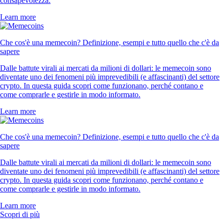
consapevolezza.
Learn more
Che cos'è una memecoin? Definizione, esempi e tutto quello che c'è da
sapere
Dalle battute virali ai mercati da milioni di dollari: le memecoin sono
diventate uno dei fenomeni più imprevedibili (e affascinanti) del settore
crypto. In questa guida scopri come funzionano, perché contano e
come comprarle e gestirle in modo informato.
Learn more
Che cos'è una memecoin? Definizione, esempi e tutto quello che c'è da
sapere
Dalle battute virali ai mercati da milioni di dollari: le memecoin sono
diventate uno dei fenomeni più imprevedibili (e affascinanti) del settore
crypto. In questa guida scopri come funzionano, perché contano e
come comprarle e gestirle in modo informato.
Learn more
Scopri di più