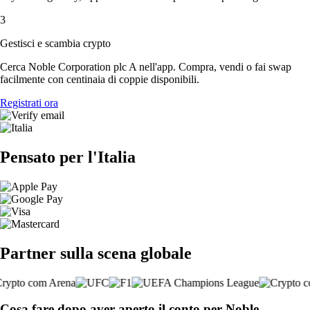
3
Gestisci e scambia crypto
Cerca Noble Corporation plc A nell'app. Compra, vendi o fai swap
facilmente con centinaia di coppie disponibili.
Registrati ora
Pensato per l'Italia
Partner sulla scena globale
Cosa fare dopo aver aperto il conto per Noble