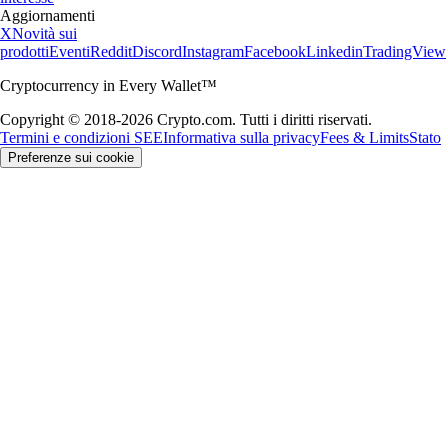
Aggiornamenti
X
Novità sui
prodotti
Eventi
Reddit
Discord
Instagram
Facebook
Linkedin
TradingView
Cryptocurrency in Every Wallet™
Copyright © 2018-2026 Crypto.com. Tutti i diritti riservati.
Termini e condizioni SEE
Informativa sulla privacy
Fees & Limits
Stato
Preferenze sui cookie