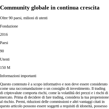
Community globale in continua crescita
Oltre 90 paesi, milioni di utenti
Fondazione
2016
Paesi
90
Utenti
150 M
Informazioni importanti
Questo contenuto è a scopo informativo e non deve essere considerato
come una raccomandazione o un consiglio di investimento. Il trading
di criptovalute comporta rischi, come la volatilità dei prezzi e i rischi di
mercato. Prima di decidere di fare trading, considera la tua propensione
al rischio. Premi, riduzioni delle commissioni e altri vantaggi citati in
questo articolo possono essere soggetti a requisiti di idoneità, possesso