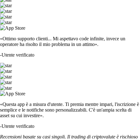
«Ottimo supporto clienti... Mi aspettavo code infinite, invece un
operatore ha risolto il mio problema in un attimo».
-
Utente verificato
«Questa app è a misura d'utente. Ti premia mentre impari, l'iscrizione è
semplice e le notifiche sono personalizzabili. C'è un'ampia scelta di
asset su cui investire».
-
Utente verificato
Recensioni basate su casi singoli. Il trading di criptovalute è rischioso