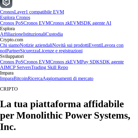
Cronos
Layer1 compatibile EVM
Esplora Cronos
Cronos PoS
Cronos EVM
Cronos zkEVM
SDK agente AI
Esplora
Affiliazione
Istituzionali
Custodia
Crypto.com
Chi siamo
Notizie aziendali
Novità sui prodotti
Eventi
Lavora con
noi
Partner
Sicurezza
Licenze e registrazioni
Sviluppatori
Cronos PoS
Cronos EVM
Cronos zkEVM
Pay SDK
SDK agente
AI
MCP Servers
Trading Skill Repo
Impara
Impara
Bitcoin
Ricerca
Aggiornamenti di mercato
CRIPTO
La tua piattaforma affidabile
per Monolithic Power Systems,
Inc.