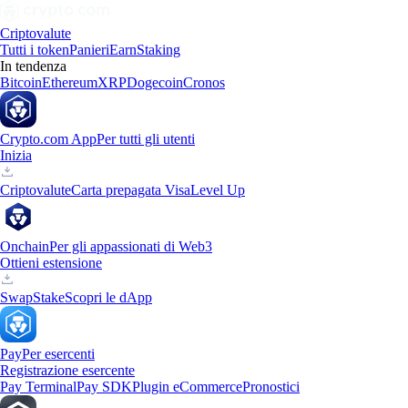
Criptovalute
Tutti i token
Panieri
Earn
Staking
In tendenza
Bitcoin
Ethereum
XRP
Dogecoin
Cronos
Crypto.com App
Per tutti gli utenti
Inizia
Criptovalute
Carta prepagata Visa
Level Up
Onchain
Per gli appassionati di Web3
Ottieni estensione
Swap
Stake
Scopri le dApp
Pay
Per esercenti
Registrazione esercente
Pay Terminal
Pay SDK
Plugin eCommerce
Pronostici