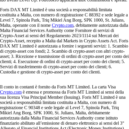
Foris DAX MT Limited è una società a responsabilità limitata
costituita a Malta, con numero di registrazione C 88392 e sede legale a
Level 7, Spinola Park, Triq Mikiel Ang Borg, SPK 1000, St. Julians,
Malta, operante con il nome
Crypto.com
, debitamente autorizzata dalla
Malta Financial Services Authority come Fornitore di servizi di
Crypto-Asset ai sensi del Regolamento 2023/1114 sui Mercati dei
Crypto-Asset, recepito a Malta dal Markets in Crypto Assets Act. Foris
DAX MT Limited è autorizzata a fornire i seguenti servizi: 1. Scambio
di crypto-asset con fondi; 2. Scambio di crypto-asset con altri crypto-
asset; 3. Ricezione e trasmissione di ordini di crypto-asset per conto dei
clienti; 4. Esecuzione di ordini di crypto-asset per conto dei clienti; 5.
Servizi di trasferimento di crypto-asset per conto dei clienti; 6.
Custodia e gestione di crypto-asset per conto dei clienti.
Il conto in contanti è fornito da Foris MT Limited. La carta Visa
Crypto.com
è emessa e promossa da Foris MT Limited ai sensi della
sua licenza Visa Principal Member (Issuing). Foris MT Limited è una
società a responsabilità limitata costituita a Malta, con numero di
registrazione C 90348 e sede legale al Level 7, Spinola Park, Triq
Mikiel Ang Borg, SPK 1000, St. Julians, Malta, debitamente
autorizzata dalla Malta Financial Services Authority come istituto
finanziario abilitato all’emissione di denaro elettronico ai sensi del 3°
Allegato al Financial Institutions Act (Electronic Money Institutions).