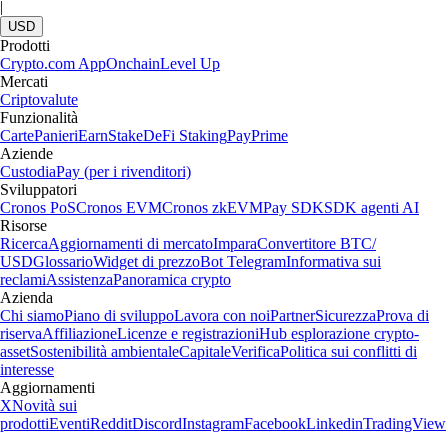
|
USD
Prodotti
Crypto.com App
Onchain
Level Up
Mercati
Criptovalute
Funzionalità
Carte
Panieri
Earn
Stake
DeFi Staking
Pay
Prime
Aziende
Custodia
Pay (per i rivenditori)
Sviluppatori
Cronos PoS
Cronos EVM
Cronos zkEVM
Pay SDK
SDK agenti AI
Risorse
Ricerca
Aggiornamenti di mercato
Impara
Convertitore BTC/
USD
Glossario
Widget di prezzo
Bot Telegram
Informativa sui
reclami
Assistenza
Panoramica crypto
Azienda
Chi siamo
Piano di sviluppo
Lavora con noi
Partner
Sicurezza
Prova di
riserva
Affiliazione
Licenze e registrazioni
Hub esplorazione crypto-
asset
Sostenibilità ambientale
Capitale
Verifica
Politica sui conflitti di
interesse
Aggiornamenti
X
Novità sui
prodotti
Eventi
Reddit
Discord
Instagram
Facebook
Linkedin
TradingView