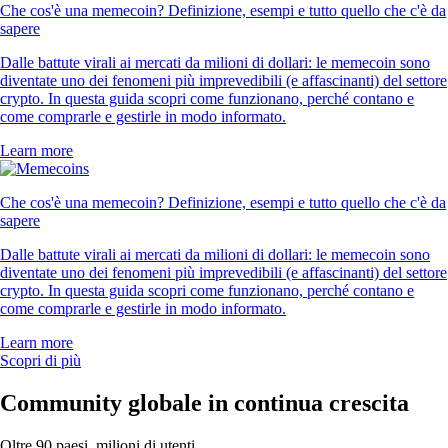
Che cos'è una memecoin? Definizione, esempi e tutto quello che c'è da
sapere
Dalle battute virali ai mercati da milioni di dollari: le memecoin sono
diventate uno dei fenomeni più imprevedibili (e affascinanti) del settore
crypto. In questa guida scopri come funzionano, perché contano e
come comprarle e gestirle in modo informato.
Learn more
Che cos'è una memecoin? Definizione, esempi e tutto quello che c'è da
sapere
Dalle battute virali ai mercati da milioni di dollari: le memecoin sono
diventate uno dei fenomeni più imprevedibili (e affascinanti) del settore
crypto. In questa guida scopri come funzionano, perché contano e
come comprarle e gestirle in modo informato.
Learn more
Scopri di più
Community globale in continua crescita
Oltre 90 paesi, milioni di utenti