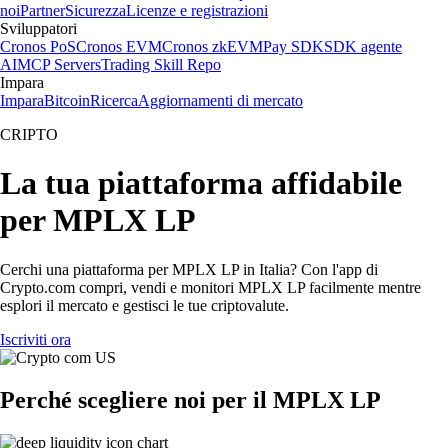
noi
Partner
Sicurezza
Licenze e registrazioni
Sviluppatori
Cronos PoS
Cronos EVM
Cronos zkEVM
Pay SDK
SDK agente
AI
MCP Servers
Trading Skill Repo
Impara
Impara
Bitcoin
Ricerca
Aggiornamenti di mercato
CRIPTO
La tua piattaforma affidabile
per MPLX LP
Cerchi una piattaforma per MPLX LP in Italia? Con l'app di
Crypto.com compri, vendi e monitori MPLX LP facilmente mentre
esplori il mercato e gestisci le tue criptovalute.
Iscriviti ora
Perché scegliere noi per il MPLX LP