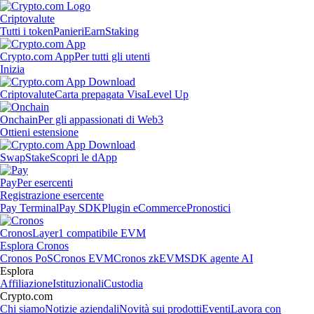
Criptovalute
Tutti i token
Panieri
Earn
Staking
Crypto.com App
Per tutti gli utenti
Inizia
Criptovalute
Carta prepagata Visa
Level Up
Onchain
Per gli appassionati di Web3
Ottieni estensione
Swap
Stake
Scopri le dApp
Pay
Per esercenti
Registrazione esercente
Pay Terminal
Pay SDK
Plugin eCommerce
Pronostici
Cronos
Layer1 compatibile EVM
Esplora Cronos
Cronos PoS
Cronos EVM
Cronos zkEVM
SDK agente AI
Esplora
Affiliazione
Istituzionali
Custodia
Crypto.com
Chi siamo
Notizie aziendali
Novità sui prodotti
Eventi
Lavora con