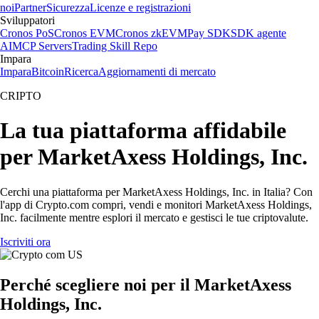
noi
Partner
Sicurezza
Licenze e registrazioni
Sviluppatori
Cronos PoS
Cronos EVM
Cronos zkEVM
Pay SDK
SDK agente
AI
MCP Servers
Trading Skill Repo
Impara
Impara
Bitcoin
Ricerca
Aggiornamenti di mercato
CRIPTO
La tua piattaforma affidabile
per MarketAxess Holdings, Inc.
Cerchi una piattaforma per MarketAxess Holdings, Inc. in Italia? Con
l'app di Crypto.com compri, vendi e monitori MarketAxess Holdings,
Inc. facilmente mentre esplori il mercato e gestisci le tue criptovalute.
Iscriviti ora
Perché scegliere noi per il MarketAxess
Holdings, Inc.