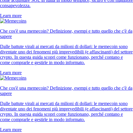
come acquistare SOL in Italia in modo semplice, sicuro e con maggiore
consapevolezza.
Learn more
Che cos'è una memecoin? Definizione, esempi e tutto quello che c'è da
sapere
Dalle battute virali ai mercati da milioni di dollari: le memecoin sono
diventate uno dei fenomeni più imprevedibili (e affascinanti) del settore
crypto. In questa guida scopri come funzionano, perché contano e
come comprarle e gestirle in modo informato.
Learn more
Che cos'è una memecoin? Definizione, esempi e tutto quello che c'è da
sapere
Dalle battute virali ai mercati da milioni di dollari: le memecoin sono
diventate uno dei fenomeni più imprevedibili (e affascinanti) del settore
crypto. In questa guida scopri come funzionano, perché contano e
come comprarle e gestirle in modo informato.
Learn more