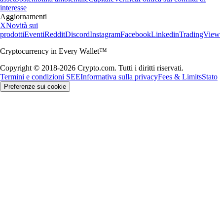
interesse
Aggiornamenti
X
Novità sui
prodotti
Eventi
Reddit
Discord
Instagram
Facebook
Linkedin
TradingView
Cryptocurrency in Every Wallet™
Copyright © 2018-2026 Crypto.com. Tutti i diritti riservati.
Termini e condizioni SEE
Informativa sulla privacy
Fees & Limits
Stato
Preferenze sui cookie