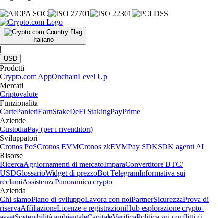
Italiano
|
USD
Prodotti
Crypto.com App
Onchain
Level Up
Mercati
Criptovalute
Funzionalità
Carte
Panieri
Earn
Stake
DeFi Staking
Pay
Prime
Aziende
Custodia
Pay (per i rivenditori)
Sviluppatori
Cronos PoS
Cronos EVM
Cronos zkEVM
Pay SDK
SDK agenti AI
Risorse
Ricerca
Aggiornamenti di mercato
Impara
Convertitore BTC/
USD
Glossario
Widget di prezzo
Bot Telegram
Informativa sui
reclami
Assistenza
Panoramica crypto
Azienda
Chi siamo
Piano di sviluppo
Lavora con noi
Partner
Sicurezza
Prova di
riserva
Affiliazione
Licenze e registrazioni
Hub esplorazione crypto-
asset
Sostenibilità ambientale
Capitale
Verifica
Politica sui conflitti di