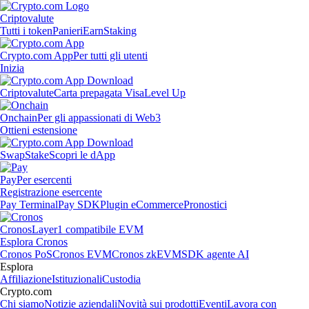
Criptovalute
Tutti i token
Panieri
Earn
Staking
Crypto.com App
Per tutti gli utenti
Inizia
Criptovalute
Carta prepagata Visa
Level Up
Onchain
Per gli appassionati di Web3
Ottieni estensione
Swap
Stake
Scopri le dApp
Pay
Per esercenti
Registrazione esercente
Pay Terminal
Pay SDK
Plugin eCommerce
Pronostici
Cronos
Layer1 compatibile EVM
Esplora Cronos
Cronos PoS
Cronos EVM
Cronos zkEVM
SDK agente AI
Esplora
Affiliazione
Istituzionali
Custodia
Crypto.com
Chi siamo
Notizie aziendali
Novità sui prodotti
Eventi
Lavora con