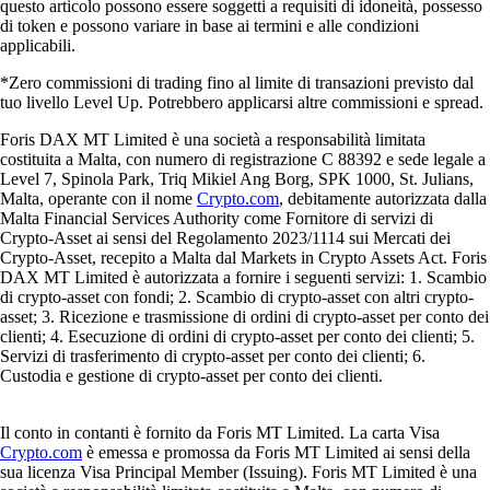
questo articolo possono essere soggetti a requisiti di idoneità, possesso
di token e possono variare in base ai termini e alle condizioni
applicabili.
*Zero commissioni di trading fino al limite di transazioni previsto dal
tuo livello Level Up. Potrebbero applicarsi altre commissioni e spread.
Foris DAX MT Limited è una società a responsabilità limitata
costituita a Malta, con numero di registrazione C 88392 e sede legale a
Level 7, Spinola Park, Triq Mikiel Ang Borg, SPK 1000, St. Julians,
Malta, operante con il nome
Crypto.com
, debitamente autorizzata dalla
Malta Financial Services Authority come Fornitore di servizi di
Crypto-Asset ai sensi del Regolamento 2023/1114 sui Mercati dei
Crypto-Asset, recepito a Malta dal Markets in Crypto Assets Act. Foris
DAX MT Limited è autorizzata a fornire i seguenti servizi: 1. Scambio
di crypto-asset con fondi; 2. Scambio di crypto-asset con altri crypto-
asset; 3. Ricezione e trasmissione di ordini di crypto-asset per conto dei
clienti; 4. Esecuzione di ordini di crypto-asset per conto dei clienti; 5.
Servizi di trasferimento di crypto-asset per conto dei clienti; 6.
Custodia e gestione di crypto-asset per conto dei clienti.
Il conto in contanti è fornito da Foris MT Limited. La carta Visa
Crypto.com
è emessa e promossa da Foris MT Limited ai sensi della
sua licenza Visa Principal Member (Issuing). Foris MT Limited è una