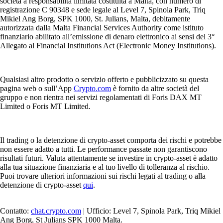
società a responsabilità limitata costituita a Malta, con numero di
registrazione C 90348 e sede legale al Level 7, Spinola Park, Triq
Mikiel Ang Borg, SPK 1000, St. Julians, Malta, debitamente
autorizzata dalla Malta Financial Services Authority come istituto
finanziario abilitato all’emissione di denaro elettronico ai sensi del 3°
Allegato al Financial Institutions Act (Electronic Money Institutions).
Qualsiasi altro prodotto o servizio offerto e pubblicizzato su questa
pagina web o sull’App
Crypto.com
è fornito da altre società del
gruppo e non rientra nei servizi regolamentati di Foris DAX MT
Limited o Foris MT Limited.
Il trading o la detenzione di crypto-asset comporta dei rischi e potrebbe
non essere adatto a tutti. Le performance passate non garantiscono
risultati futuri. Valuta attentamente se investire in crypto-asset è adatto
alla tua situazione finanziaria e al tuo livello di tolleranza al rischio.
Puoi trovare ulteriori informazioni sui rischi legati al trading o alla
detenzione di crypto-asset
qui
.
Contatto:
chat.crypto.com
| Ufficio: Level 7, Spinola Park, Triq Mikiel
Ang Borg, St Julians SPK 1000 Malta.