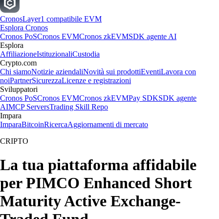
Cronos
Layer1 compatibile EVM
Esplora Cronos
Cronos PoS
Cronos EVM
Cronos zkEVM
SDK agente AI
Esplora
Affiliazione
Istituzionali
Custodia
Crypto.com
Chi siamo
Notizie aziendali
Novità sui prodotti
Eventi
Lavora con
noi
Partner
Sicurezza
Licenze e registrazioni
Sviluppatori
Cronos PoS
Cronos EVM
Cronos zkEVM
Pay SDK
SDK agente
AI
MCP Servers
Trading Skill Repo
Impara
Impara
Bitcoin
Ricerca
Aggiornamenti di mercato
CRIPTO
La tua piattaforma affidabile
per PIMCO Enhanced Short
Maturity Active Exchange-