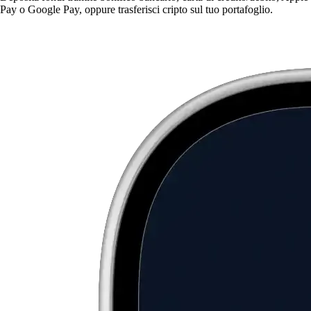
Pay o Google Pay, oppure trasferisci cripto sul tuo portafoglio.