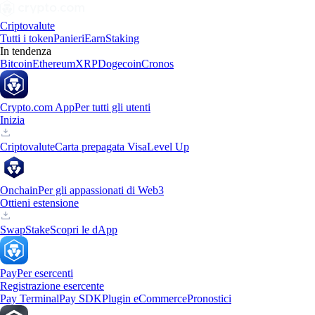
Criptovalute
Tutti i token
Panieri
Earn
Staking
In tendenza
Bitcoin
Ethereum
XRP
Dogecoin
Cronos
Crypto.com App
Per tutti gli utenti
Inizia
Criptovalute
Carta prepagata Visa
Level Up
Onchain
Per gli appassionati di Web3
Ottieni estensione
Swap
Stake
Scopri le dApp
Pay
Per esercenti
Registrazione esercente
Pay Terminal
Pay SDK
Plugin eCommerce
Pronostici