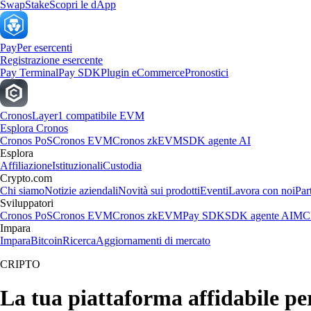
Swap
Stake
Scopri le dApp
Pay
Per esercenti
Registrazione esercente
Pay Terminal
Pay SDK
Plugin eCommerce
Pronostici
Cronos
Layer1 compatibile EVM
Esplora Cronos
Cronos PoS
Cronos EVM
Cronos zkEVM
SDK agente AI
Esplora
Affiliazione
Istituzionali
Custodia
Crypto.com
Chi siamo
Notizie aziendali
Novità sui prodotti
Eventi
Lavora con noi
Par
Sviluppatori
Cronos PoS
Cronos EVM
Cronos zkEVM
Pay SDK
SDK agente AI
MCP
Impara
Impara
Bitcoin
Ricerca
Aggiornamenti di mercato
CRIPTO
La tua piattaforma affidabile 