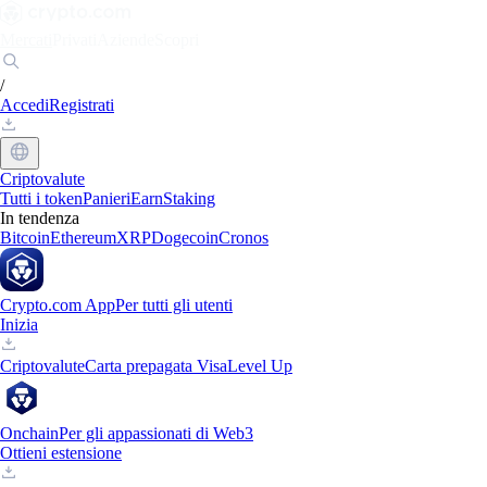
Mercati
Privati
Aziende
Scopri
/
Accedi
Registrati
Criptovalute
Tutti i token
Panieri
Earn
Staking
In tendenza
Bitcoin
Ethereum
XRP
Dogecoin
Cronos
Crypto.com App
Per tutti gli utenti
Inizia
Criptovalute
Carta prepagata Visa
Level Up
Onchain
Per gli appassionati di Web3
Ottieni estensione