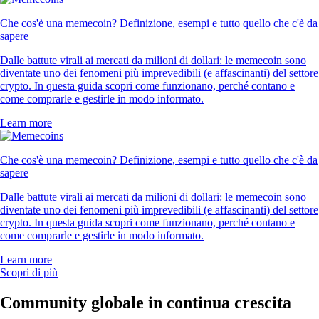
Che cos'è una memecoin? Definizione, esempi e tutto quello che c'è da
sapere
Dalle battute virali ai mercati da milioni di dollari: le memecoin sono
diventate uno dei fenomeni più imprevedibili (e affascinanti) del settore
crypto. In questa guida scopri come funzionano, perché contano e
come comprarle e gestirle in modo informato.
Learn more
Che cos'è una memecoin? Definizione, esempi e tutto quello che c'è da
sapere
Dalle battute virali ai mercati da milioni di dollari: le memecoin sono
diventate uno dei fenomeni più imprevedibili (e affascinanti) del settore
crypto. In questa guida scopri come funzionano, perché contano e
come comprarle e gestirle in modo informato.
Learn more
Scopri di più
Community globale in continua crescita