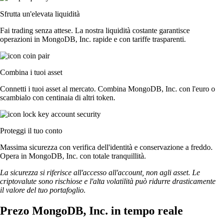
Sfrutta un'elevata liquidità
Fai trading senza attese. La nostra liquidità costante garantisce
operazioni in MongoDB, Inc. rapide e con tariffe trasparenti.
Combina i tuoi asset
Connetti i tuoi asset al mercato. Combina MongoDB, Inc. con l'euro o
scambialo con centinaia di altri token.
Proteggi il tuo conto
Massima sicurezza con verifica dell'identità e conservazione a freddo.
Opera in MongoDB, Inc. con totale tranquillità.
La sicurezza si riferisce all'accesso all'account, non agli asset. Le
criptovalute sono rischiose e l'alta volatilità può ridurre drasticamente
il valore del tuo portafoglio.
Prezo MongoDB, Inc. in tempo reale