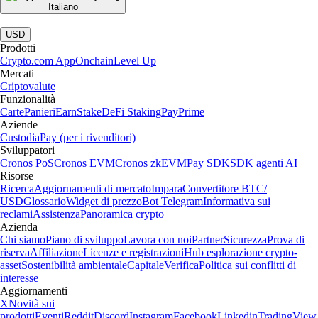
Italiano
|
USD
Prodotti
Crypto.com App
Onchain
Level Up
Mercati
Criptovalute
Funzionalità
Carte
Panieri
Earn
Stake
DeFi Staking
Pay
Prime
Aziende
Custodia
Pay (per i rivenditori)
Sviluppatori
Cronos PoS
Cronos EVM
Cronos zkEVM
Pay SDK
SDK agenti AI
Risorse
Ricerca
Aggiornamenti di mercato
Impara
Convertitore BTC/
USD
Glossario
Widget di prezzo
Bot Telegram
Informativa sui
reclami
Assistenza
Panoramica crypto
Azienda
Chi siamo
Piano di sviluppo
Lavora con noi
Partner
Sicurezza
Prova di
riserva
Affiliazione
Licenze e registrazioni
Hub esplorazione crypto-
asset
Sostenibilità ambientale
Capitale
Verifica
Politica sui conflitti di
interesse
Aggiornamenti
X
Novità sui
prodotti
Eventi
Reddit
Discord
Instagram
Facebook
Linkedin
TradingView