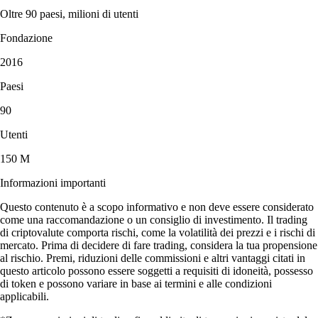
Oltre 90 paesi, milioni di utenti
Fondazione
2016
Paesi
90
Utenti
150 M
Informazioni importanti
Questo contenuto è a scopo informativo e non deve essere considerato
come una raccomandazione o un consiglio di investimento. Il trading
di criptovalute comporta rischi, come la volatilità dei prezzi e i rischi di
mercato. Prima di decidere di fare trading, considera la tua propensione
al rischio. Premi, riduzioni delle commissioni e altri vantaggi citati in
questo articolo possono essere soggetti a requisiti di idoneità, possesso
di token e possono variare in base ai termini e alle condizioni
applicabili.