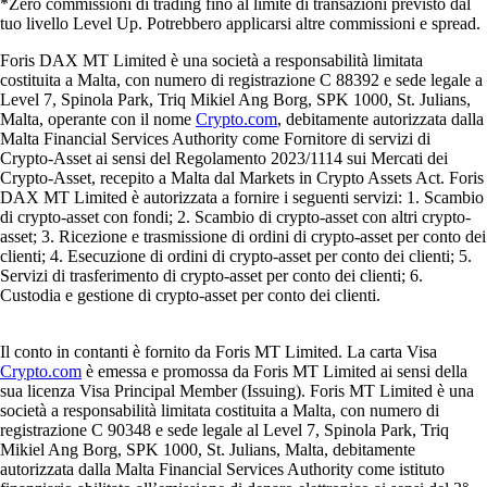
*Zero commissioni di trading fino al limite di transazioni previsto dal
tuo livello Level Up. Potrebbero applicarsi altre commissioni e spread.
Foris DAX MT Limited è una società a responsabilità limitata
costituita a Malta, con numero di registrazione C 88392 e sede legale a
Level 7, Spinola Park, Triq Mikiel Ang Borg, SPK 1000, St. Julians,
Malta, operante con il nome
Crypto.com
, debitamente autorizzata dalla
Malta Financial Services Authority come Fornitore di servizi di
Crypto-Asset ai sensi del Regolamento 2023/1114 sui Mercati dei
Crypto-Asset, recepito a Malta dal Markets in Crypto Assets Act. Foris
DAX MT Limited è autorizzata a fornire i seguenti servizi: 1. Scambio
di crypto-asset con fondi; 2. Scambio di crypto-asset con altri crypto-
asset; 3. Ricezione e trasmissione di ordini di crypto-asset per conto dei
clienti; 4. Esecuzione di ordini di crypto-asset per conto dei clienti; 5.
Servizi di trasferimento di crypto-asset per conto dei clienti; 6.
Custodia e gestione di crypto-asset per conto dei clienti.
Il conto in contanti è fornito da Foris MT Limited. La carta Visa
Crypto.com
è emessa e promossa da Foris MT Limited ai sensi della
sua licenza Visa Principal Member (Issuing). Foris MT Limited è una
società a responsabilità limitata costituita a Malta, con numero di
registrazione C 90348 e sede legale al Level 7, Spinola Park, Triq
Mikiel Ang Borg, SPK 1000, St. Julians, Malta, debitamente
autorizzata dalla Malta Financial Services Authority come istituto