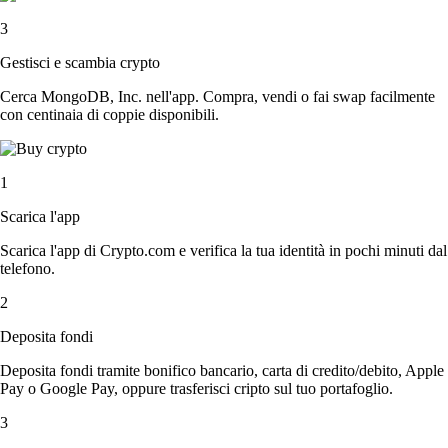
3
Gestisci e scambia crypto
Cerca MongoDB, Inc. nell'app. Compra, vendi o fai swap facilmente
con centinaia di coppie disponibili.
1
Scarica l'app
Scarica l'app di Crypto.com e verifica la tua identità in pochi minuti dal
telefono.
2
Deposita fondi
Deposita fondi tramite bonifico bancario, carta di credito/debito, Apple
Pay o Google Pay, oppure trasferisci cripto sul tuo portafoglio.
3