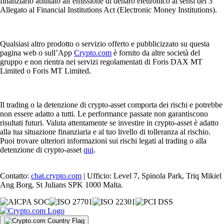
finanziario abilitato all’emissione di denaro elettronico ai sensi del 3°
Allegato al Financial Institutions Act (Electronic Money Institutions).
Qualsiasi altro prodotto o servizio offerto e pubblicizzato su questa
pagina web o sull’App
Crypto.com
è fornito da altre società del
gruppo e non rientra nei servizi regolamentati di Foris DAX MT
Limited o Foris MT Limited.
Il trading o la detenzione di crypto-asset comporta dei rischi e potrebbe
non essere adatto a tutti. Le performance passate non garantiscono
risultati futuri. Valuta attentamente se investire in crypto-asset è adatto
alla tua situazione finanziaria e al tuo livello di tolleranza al rischio.
Puoi trovare ulteriori informazioni sui rischi legati al trading o alla
detenzione di crypto-asset
qui
.
Contatto:
chat.crypto.com
| Ufficio: Level 7, Spinola Park, Triq Mikiel
Ang Borg, St Julians SPK 1000 Malta.