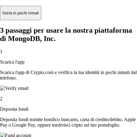
Inizia in pochi minuti
3 passaggi per usare la nostra piattaforma
di MongoDB, Inc.
1
Scarica l'app
Scarica l'app di Crypto.com e verifica la tua identità in pochi minuti dal
telefono.
2
Deposita fondi
Deposita fondi tramite bonifico bancario, carta di credito/debito, Apple
Pay o Google Pay, oppure trasferisci cripto sul tuo portafoglio.