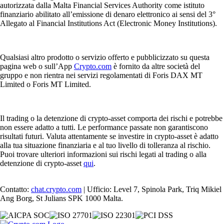
autorizzata dalla Malta Financial Services Authority come istituto
finanziario abilitato all’emissione di denaro elettronico ai sensi del 3°
Allegato al Financial Institutions Act (Electronic Money Institutions).
Qualsiasi altro prodotto o servizio offerto e pubblicizzato su questa
pagina web o sull’App
Crypto.com
è fornito da altre società del
gruppo e non rientra nei servizi regolamentati di Foris DAX MT
Limited o Foris MT Limited.
Il trading o la detenzione di crypto-asset comporta dei rischi e potrebbe
non essere adatto a tutti. Le performance passate non garantiscono
risultati futuri. Valuta attentamente se investire in crypto-asset è adatto
alla tua situazione finanziaria e al tuo livello di tolleranza al rischio.
Puoi trovare ulteriori informazioni sui rischi legati al trading o alla
detenzione di crypto-asset
qui
.
Contatto:
chat.crypto.com
| Ufficio: Level 7, Spinola Park, Triq Mikiel
Ang Borg, St Julians SPK 1000 Malta.