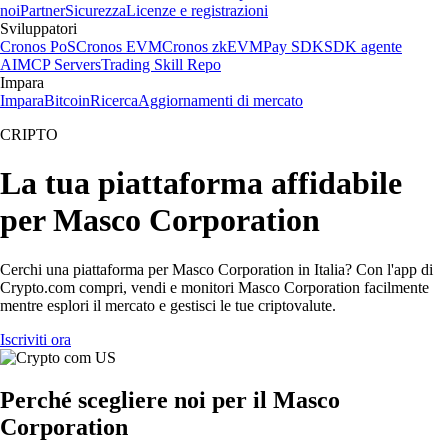
noi
Partner
Sicurezza
Licenze e registrazioni
Sviluppatori
Cronos PoS
Cronos EVM
Cronos zkEVM
Pay SDK
SDK agente
AI
MCP Servers
Trading Skill Repo
Impara
Impara
Bitcoin
Ricerca
Aggiornamenti di mercato
CRIPTO
La tua piattaforma affidabile
per Masco Corporation
Cerchi una piattaforma per Masco Corporation in Italia? Con l'app di
Crypto.com compri, vendi e monitori Masco Corporation facilmente
mentre esplori il mercato e gestisci le tue criptovalute.
Iscriviti ora
Perché scegliere noi per il Masco
Corporation