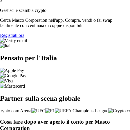
3
Gestisci e scambia crypto
Cerca Masco Corporation nell'app. Compra, vendi o fai swap
facilmente con centinaia di coppie disponibili.
Registrati ora
Pensato per l'Italia
Partner sulla scena globale
Cosa fare dopo aver aperto il conto per Masco
Corporation