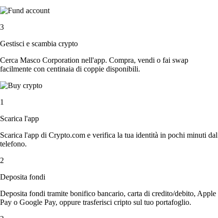
3
Gestisci e scambia crypto
Cerca Masco Corporation nell'app. Compra, vendi o fai swap
facilmente con centinaia di coppie disponibili.
1
Scarica l'app
Scarica l'app di Crypto.com e verifica la tua identità in pochi minuti dal
telefono.
2
Deposita fondi
Deposita fondi tramite bonifico bancario, carta di credito/debito, Apple
Pay o Google Pay, oppure trasferisci cripto sul tuo portafoglio.