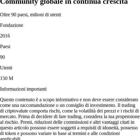
Community globale in continua crescita
Oltre 90 paesi, milioni di utenti
Fondazione
2016
Paesi
90
Utenti
150 M
Informazioni importanti
Questo contenuto è a scopo informativo e non deve essere considerato
come una raccomandazione o un consiglio di investimento. Il trading
di criptovalute comporta rischi, come la volatilità dei prezzi e i rischi di
mercato. Prima di decidere di fare trading, considera la tua propensione
al rischio. Premi, riduzioni delle commissioni e altri vantaggi citati in
questo articolo possono essere soggetti a requisiti di idoneità, possesso
di token e possono variare in base ai termini e alle condizioni
applicabili.