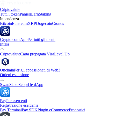
Criptovalute
Tutti i token
Panieri
Earn
Staking
In tendenza
Bitcoin
Ethereum
XRP
Dogecoin
Cronos
Crypto.com App
Per tutti gli utenti
Inizia
Criptovalute
Carta prepagata Visa
Level Up
Onchain
Per gli appassionati di Web3
Ottieni estensione
Swap
Stake
Scopri le dApp
Pay
Per esercenti
Registrazione esercente
Pay Terminal
Pay SDK
Plugin eCommerce
Pronostici