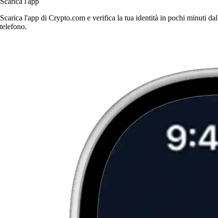
Scarica l'app
Scarica l'app di Crypto.com e verifica la tua identità in pochi minuti dal
telefono.