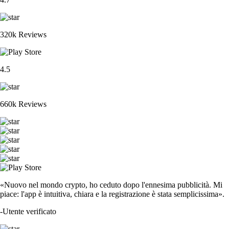
320k Reviews
4.5
660k Reviews
«Nuovo nel mondo crypto, ho ceduto dopo l'ennesima pubblicità. Mi
piace: l'app è intuitiva, chiara e la registrazione è stata semplicissima».
-
Utente verificato