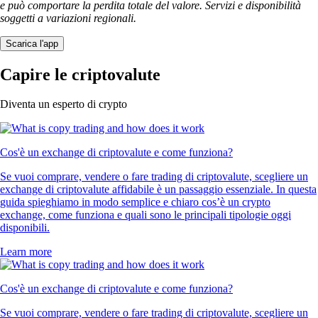
e può comportare la perdita totale del valore. Servizi e disponibilità
soggetti a variazioni regionali.
Scarica l'app
Capire le criptovalute
Diventa un esperto di crypto
Cos'è un exchange di criptovalute e come funziona?
Se vuoi comprare, vendere o fare trading di criptovalute, scegliere un
exchange di criptovalute affidabile è un passaggio essenziale. In questa
guida spieghiamo in modo semplice e chiaro cos’è un crypto
exchange, come funziona e quali sono le principali tipologie oggi
disponibili.
Learn more
Cos'è un exchange di criptovalute e come funziona?
Se vuoi comprare, vendere o fare trading di criptovalute, scegliere un