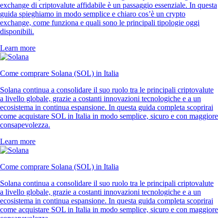
exchange di criptovalute affidabile è un passaggio essenziale. In questa
guida spieghiamo in modo semplice e chiaro cos’è un crypto
exchange, come funziona e quali sono le principali tipologie oggi
disponibili.
Learn more
Come comprare Solana (SOL) in Italia
Solana continua a consolidare il suo ruolo tra le principali criptovalute
a livello globale, grazie a costanti innovazioni tecnologiche e a un
ecosistema in continua espansione. In questa guida completa scoprirai
come acquistare SOL in Italia in modo semplice, sicuro e con maggiore
consapevolezza.
Learn more
Come comprare Solana (SOL) in Italia
Solana continua a consolidare il suo ruolo tra le principali criptovalute
a livello globale, grazie a costanti innovazioni tecnologiche e a un
ecosistema in continua espansione. In questa guida completa scoprirai
come acquistare SOL in Italia in modo semplice, sicuro e con maggiore