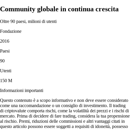
Community globale in continua crescita
Oltre 90 paesi, milioni di utenti
Fondazione
2016
Paesi
90
Utenti
150 M
Informazioni importanti
Questo contenuto è a scopo informativo e non deve essere considerato
come una raccomandazione o un consiglio di investimento. Il trading
di criptovalute comporta rischi, come la volatilità dei prezzi e i rischi di
mercato. Prima di decidere di fare trading, considera la tua propensione
al rischio. Premi, riduzioni delle commissioni e altri vantaggi citati in
questo articolo possono essere soggetti a requisiti di idoneità, possesso