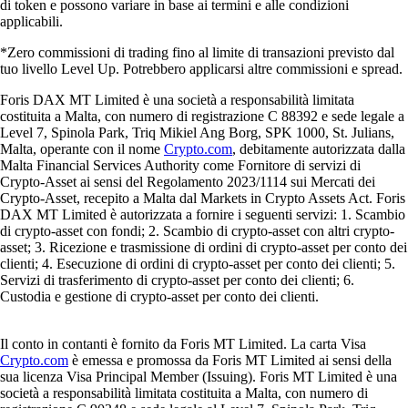
di token e possono variare in base ai termini e alle condizioni
applicabili.
*Zero commissioni di trading fino al limite di transazioni previsto dal
tuo livello Level Up. Potrebbero applicarsi altre commissioni e spread.
Foris DAX MT Limited è una società a responsabilità limitata
costituita a Malta, con numero di registrazione C 88392 e sede legale a
Level 7, Spinola Park, Triq Mikiel Ang Borg, SPK 1000, St. Julians,
Malta, operante con il nome
Crypto.com
, debitamente autorizzata dalla
Malta Financial Services Authority come Fornitore di servizi di
Crypto-Asset ai sensi del Regolamento 2023/1114 sui Mercati dei
Crypto-Asset, recepito a Malta dal Markets in Crypto Assets Act. Foris
DAX MT Limited è autorizzata a fornire i seguenti servizi: 1. Scambio
di crypto-asset con fondi; 2. Scambio di crypto-asset con altri crypto-
asset; 3. Ricezione e trasmissione di ordini di crypto-asset per conto dei
clienti; 4. Esecuzione di ordini di crypto-asset per conto dei clienti; 5.
Servizi di trasferimento di crypto-asset per conto dei clienti; 6.
Custodia e gestione di crypto-asset per conto dei clienti.
Il conto in contanti è fornito da Foris MT Limited. La carta Visa
Crypto.com
è emessa e promossa da Foris MT Limited ai sensi della
sua licenza Visa Principal Member (Issuing). Foris MT Limited è una
società a responsabilità limitata costituita a Malta, con numero di