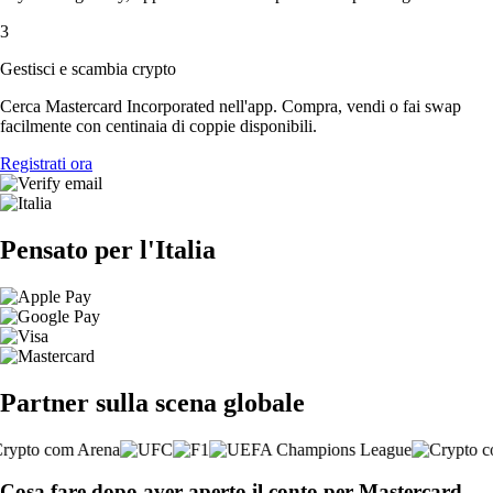
3
Gestisci e scambia crypto
Cerca Mastercard Incorporated nell'app. Compra, vendi o fai swap
facilmente con centinaia di coppie disponibili.
Registrati ora
Pensato per l'Italia
Partner sulla scena globale
Cosa fare dopo aver aperto il conto per Mastercard