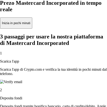
Prezo Mastercard Incorporated in tempo
reale
Inizia in pochi minuti
3 passaggi per usare la nostra piattaforma
di Mastercard Incorporated
1
Scarica l'app
Scarica l'app di Crypto.com e verifica la tua identità in pochi minuti dal
telefono.
2
Deposita fondi
Deposita fondi tramite bonifico bancario, carta di credito/debito, Apple