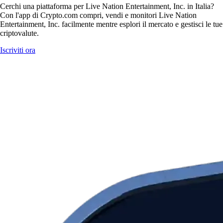
Cerchi una piattaforma per Live Nation Entertainment, Inc. in Italia?
Con l'app di Crypto.com compri, vendi e monitori Live Nation
Entertainment, Inc. facilmente mentre esplori il mercato e gestisci le tue
criptovalute.
Iscriviti ora