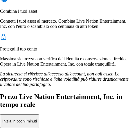
Combina i tuoi asset
Connetti i tuoi asset al mercato. Combina Live Nation Entertainment,
Inc. con l'euro o scambialo con centinaia di altri token.
Proteggi il tuo conto
Massima sicurezza con verifica dell'identità e conservazione a freddo.
Opera in Live Nation Entertainment, Inc. con totale tranquillità.
La sicurezza si riferisce all'accesso all'account, non agli asset. Le
criptovalute sono rischiose e l'alta volatilità può ridurre drasticamente
il valore del tuo portafoglio.
Prezo Live Nation Entertainment, Inc. in
tempo reale
Inizia in pochi minuti