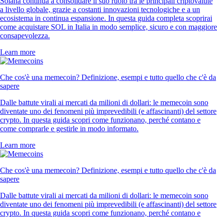
Solana continua a consolidare il suo ruolo tra le principali criptovalute
a livello globale, grazie a costanti innovazioni tecnologiche e a un
ecosistema in continua espansione. In questa guida completa scoprirai
come acquistare SOL in Italia in modo semplice, sicuro e con maggiore
consapevolezza.
Learn more
Che cos'è una memecoin? Definizione, esempi e tutto quello che c'è da
sapere
Dalle battute virali ai mercati da milioni di dollari: le memecoin sono
diventate uno dei fenomeni più imprevedibili (e affascinanti) del settore
crypto. In questa guida scopri come funzionano, perché contano e
come comprarle e gestirle in modo informato.
Learn more
Che cos'è una memecoin? Definizione, esempi e tutto quello che c'è da
sapere
Dalle battute virali ai mercati da milioni di dollari: le memecoin sono
diventate uno dei fenomeni più imprevedibili (e affascinanti) del settore
crypto. In questa guida scopri come funzionano, perché contano e