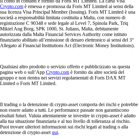
Il conto in contanti è fornito da Foris MT Limited. La carta Visa
Crypto.com
è emessa e promossa da Foris MT Limited ai sensi della
sua licenza Visa Principal Member (Issuing). Foris MT Limited è una
società a responsabilità limitata costituita a Malta, con numero di
registrazione C 90348 e sede legale al Level 7, Spinola Park, Triq
Mikiel Ang Borg, SPK 1000, St. Julians, Malta, debitamente
autorizzata dalla Malta Financial Services Authority come istituto
finanziario abilitato all’emissione di denaro elettronico ai sensi del 3°
Allegato al Financial Institutions Act (Electronic Money Institutions).
Qualsiasi altro prodotto o servizio offerto e pubblicizzato su questa
pagina web o sull’App
Crypto.com
è fornito da altre società del
gruppo e non rientra nei servizi regolamentati di Foris DAX MT
Limited o Foris MT Limited.
Il trading o la detenzione di crypto-asset comporta dei rischi e potrebbe
non essere adatto a tutti. Le performance passate non garantiscono
risultati futuri. Valuta attentamente se investire in crypto-asset è adatto
alla tua situazione finanziaria e al tuo livello di tolleranza al rischio.
Puoi trovare ulteriori informazioni sui rischi legati al trading o alla
detenzione di crypto-asset
qui
.