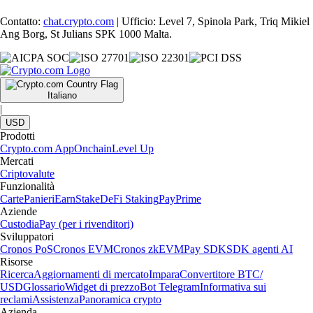
Contatto:
chat.crypto.com
| Ufficio: Level 7, Spinola Park, Triq Mikiel
Ang Borg, St Julians SPK 1000 Malta.
Italiano
|
USD
Prodotti
Crypto.com App
Onchain
Level Up
Mercati
Criptovalute
Funzionalità
Carte
Panieri
Earn
Stake
DeFi Staking
Pay
Prime
Aziende
Custodia
Pay (per i rivenditori)
Sviluppatori
Cronos PoS
Cronos EVM
Cronos zkEVM
Pay SDK
SDK agenti AI
Risorse
Ricerca
Aggiornamenti di mercato
Impara
Convertitore BTC/
USD
Glossario
Widget di prezzo
Bot Telegram
Informativa sui
reclami
Assistenza
Panoramica crypto
Azienda