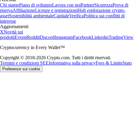
Chi siamo
Piano di sviluppo
Lavora con noi
Partner
Sicurezza
Prova di
riserva
Affiliazione
Licenze e registrazioni
Hub esplorazione crypto-
asset
Sostenibilità ambientale
Capitale
Verifica
Politica sui conflitti di
interesse
Aggiornamenti
X
Novità sui
prodotti
Eventi
Reddit
Discord
Instagram
Facebook
Linkedin
TradingView
Cryptocurrency in Every Wallet™
Copyright © 2018-2026 Crypto.com. Tutti i diritti riservati.
Termini e condizioni SEE
Informativa sulla privacy
Fees & Limits
Stato
Preferenze sui cookie