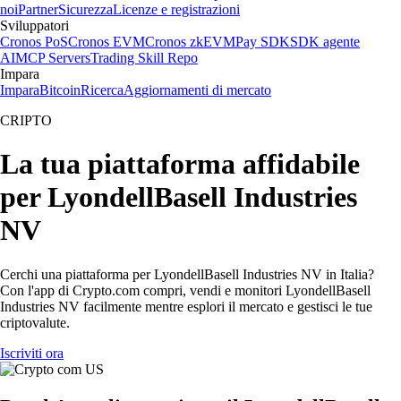
noi
Partner
Sicurezza
Licenze e registrazioni
Sviluppatori
Cronos PoS
Cronos EVM
Cronos zkEVM
Pay SDK
SDK agente
AI
MCP Servers
Trading Skill Repo
Impara
Impara
Bitcoin
Ricerca
Aggiornamenti di mercato
CRIPTO
La tua piattaforma affidabile
per LyondellBasell Industries
NV
Cerchi una piattaforma per LyondellBasell Industries NV in Italia?
Con l'app di Crypto.com compri, vendi e monitori LyondellBasell
Industries NV facilmente mentre esplori il mercato e gestisci le tue
criptovalute.
Iscriviti ora