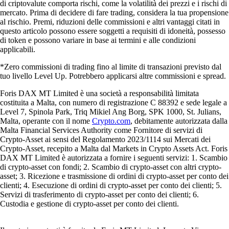
di criptovalute comporta rischi, come la volatilità dei prezzi e i rischi di
mercato. Prima di decidere di fare trading, considera la tua propensione
al rischio. Premi, riduzioni delle commissioni e altri vantaggi citati in
questo articolo possono essere soggetti a requisiti di idoneità, possesso
di token e possono variare in base ai termini e alle condizioni
applicabili.
*Zero commissioni di trading fino al limite di transazioni previsto dal
tuo livello Level Up. Potrebbero applicarsi altre commissioni e spread.
Foris DAX MT Limited è una società a responsabilità limitata
costituita a Malta, con numero di registrazione C 88392 e sede legale a
Level 7, Spinola Park, Triq Mikiel Ang Borg, SPK 1000, St. Julians,
Malta, operante con il nome
Crypto.com
, debitamente autorizzata dalla
Malta Financial Services Authority come Fornitore di servizi di
Crypto-Asset ai sensi del Regolamento 2023/1114 sui Mercati dei
Crypto-Asset, recepito a Malta dal Markets in Crypto Assets Act. Foris
DAX MT Limited è autorizzata a fornire i seguenti servizi: 1. Scambio
di crypto-asset con fondi; 2. Scambio di crypto-asset con altri crypto-
asset; 3. Ricezione e trasmissione di ordini di crypto-asset per conto dei
clienti; 4. Esecuzione di ordini di crypto-asset per conto dei clienti; 5.
Servizi di trasferimento di crypto-asset per conto dei clienti; 6.
Custodia e gestione di crypto-asset per conto dei clienti.