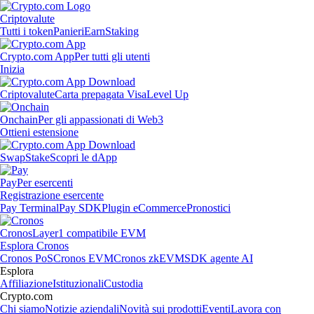
Criptovalute
Tutti i token
Panieri
Earn
Staking
Crypto.com App
Per tutti gli utenti
Inizia
Criptovalute
Carta prepagata Visa
Level Up
Onchain
Per gli appassionati di Web3
Ottieni estensione
Swap
Stake
Scopri le dApp
Pay
Per esercenti
Registrazione esercente
Pay Terminal
Pay SDK
Plugin eCommerce
Pronostici
Cronos
Layer1 compatibile EVM
Esplora Cronos
Cronos PoS
Cronos EVM
Cronos zkEVM
SDK agente AI
Esplora
Affiliazione
Istituzionali
Custodia
Crypto.com
Chi siamo
Notizie aziendali
Novità sui prodotti
Eventi
Lavora con