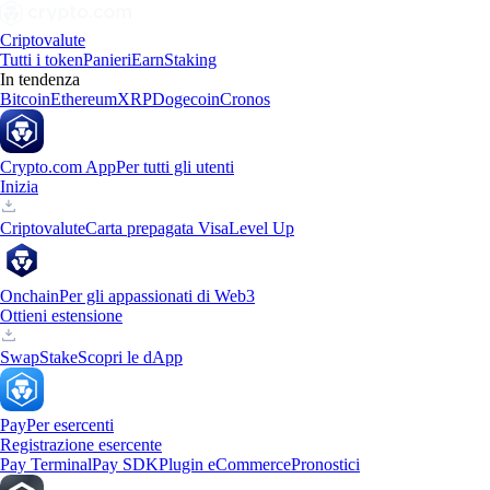
Criptovalute
Tutti i token
Panieri
Earn
Staking
In tendenza
Bitcoin
Ethereum
XRP
Dogecoin
Cronos
Crypto.com App
Per tutti gli utenti
Inizia
Criptovalute
Carta prepagata Visa
Level Up
Onchain
Per gli appassionati di Web3
Ottieni estensione
Swap
Stake
Scopri le dApp
Pay
Per esercenti
Registrazione esercente
Pay Terminal
Pay SDK
Plugin eCommerce
Pronostici