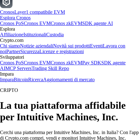
Cronos
Layer1 compatibile EVM
Esplora Cronos
Cronos PoS
Cronos EVM
Cronos zkEVM
SDK agente AI
Esplora
Affiliazione
Istituzionali
Custodia
Crypto.com
Chi siamo
Notizie aziendali
Novità sui prodotti
Eventi
Lavora con
noi
Partner
Sicurezza
Licenze e registrazioni
Sviluppatori
Cronos PoS
Cronos EVM
Cronos zkEVM
Pay SDK
SDK agente
AI
MCP Servers
Trading Skill Repo
Impara
Impara
Bitcoin
Ricerca
Aggiornamenti di mercato
CRIPTO
La tua piattaforma affidabile
per Intuitive Machines, Inc.
Cerchi una piattaforma per Intuitive Machines, Inc. in Italia? Con l'app
di Crypto.com compri, vendi e monitori Intuitive Machines, Inc.