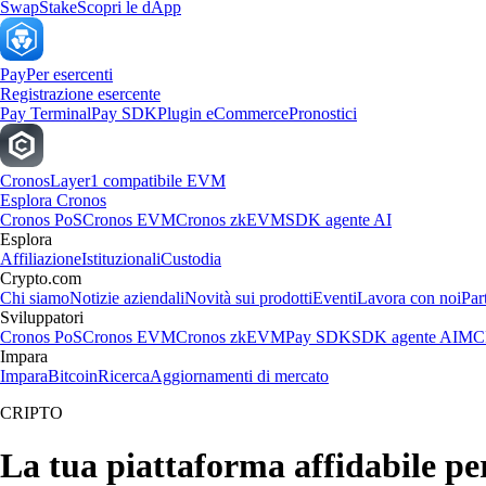
Swap
Stake
Scopri le dApp
Pay
Per esercenti
Registrazione esercente
Pay Terminal
Pay SDK
Plugin eCommerce
Pronostici
Cronos
Layer1 compatibile EVM
Esplora Cronos
Cronos PoS
Cronos EVM
Cronos zkEVM
SDK agente AI
Esplora
Affiliazione
Istituzionali
Custodia
Crypto.com
Chi siamo
Notizie aziendali
Novità sui prodotti
Eventi
Lavora con noi
Par
Sviluppatori
Cronos PoS
Cronos EVM
Cronos zkEVM
Pay SDK
SDK agente AI
MCP
Impara
Impara
Bitcoin
Ricerca
Aggiornamenti di mercato
CRIPTO
La tua piattaforma affidabile per