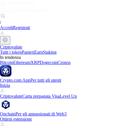
Mercati
Privati
Aziende
Scopri
/
Accedi
Registrati
Criptovalute
Tutti i token
Panieri
Earn
Staking
In tendenza
Bitcoin
Ethereum
XRP
Dogecoin
Cronos
Crypto.com App
Per tutti gli utenti
Inizia
Criptovalute
Carta prepagata Visa
Level Up
Onchain
Per gli appassionati di Web3
Ottieni estensione