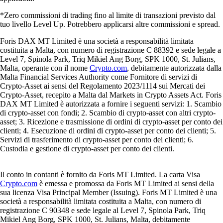
*Zero commissioni di trading fino al limite di transazioni previsto dal
tuo livello Level Up. Potrebbero applicarsi altre commissioni e spread.
Foris DAX MT Limited è una società a responsabilità limitata
costituita a Malta, con numero di registrazione C 88392 e sede legale a
Level 7, Spinola Park, Triq Mikiel Ang Borg, SPK 1000, St. Julians,
Malta, operante con il nome
Crypto.com
, debitamente autorizzata dalla
Malta Financial Services Authority come Fornitore di servizi di
Crypto-Asset ai sensi del Regolamento 2023/1114 sui Mercati dei
Crypto-Asset, recepito a Malta dal Markets in Crypto Assets Act. Foris
DAX MT Limited è autorizzata a fornire i seguenti servizi: 1. Scambio
di crypto-asset con fondi; 2. Scambio di crypto-asset con altri crypto-
asset; 3. Ricezione e trasmissione di ordini di crypto-asset per conto dei
clienti; 4. Esecuzione di ordini di crypto-asset per conto dei clienti; 5.
Servizi di trasferimento di crypto-asset per conto dei clienti; 6.
Custodia e gestione di crypto-asset per conto dei clienti.
Il conto in contanti è fornito da Foris MT Limited. La carta Visa
Crypto.com
è emessa e promossa da Foris MT Limited ai sensi della
sua licenza Visa Principal Member (Issuing). Foris MT Limited è una
società a responsabilità limitata costituita a Malta, con numero di
registrazione C 90348 e sede legale al Level 7, Spinola Park, Triq
Mikiel Ang Borg, SPK 1000, St. Julians, Malta, debitamente