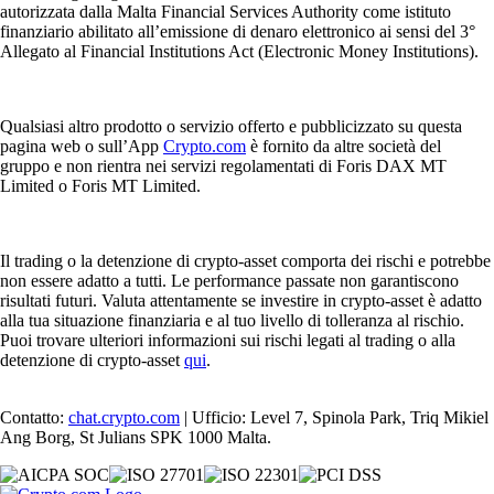
autorizzata dalla Malta Financial Services Authority come istituto
finanziario abilitato all’emissione di denaro elettronico ai sensi del 3°
Allegato al Financial Institutions Act (Electronic Money Institutions).
Qualsiasi altro prodotto o servizio offerto e pubblicizzato su questa
pagina web o sull’App
Crypto.com
è fornito da altre società del
gruppo e non rientra nei servizi regolamentati di Foris DAX MT
Limited o Foris MT Limited.
Il trading o la detenzione di crypto-asset comporta dei rischi e potrebbe
non essere adatto a tutti. Le performance passate non garantiscono
risultati futuri. Valuta attentamente se investire in crypto-asset è adatto
alla tua situazione finanziaria e al tuo livello di tolleranza al rischio.
Puoi trovare ulteriori informazioni sui rischi legati al trading o alla
detenzione di crypto-asset
qui
.
Contatto:
chat.crypto.com
| Ufficio: Level 7, Spinola Park, Triq Mikiel
Ang Borg, St Julians SPK 1000 Malta.