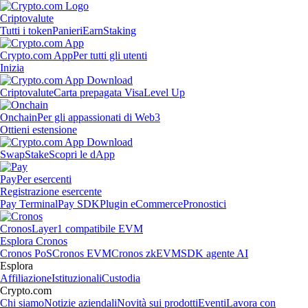
Criptovalute
Tutti i token
Panieri
Earn
Staking
Crypto.com App
Per tutti gli utenti
Inizia
Criptovalute
Carta prepagata Visa
Level Up
Onchain
Per gli appassionati di Web3
Ottieni estensione
Swap
Stake
Scopri le dApp
Pay
Per esercenti
Registrazione esercente
Pay Terminal
Pay SDK
Plugin eCommerce
Pronostici
Cronos
Layer1 compatibile EVM
Esplora Cronos
Cronos PoS
Cronos EVM
Cronos zkEVM
SDK agente AI
Esplora
Affiliazione
Istituzionali
Custodia
Crypto.com
Chi siamo
Notizie aziendali
Novità sui prodotti
Eventi
Lavora con