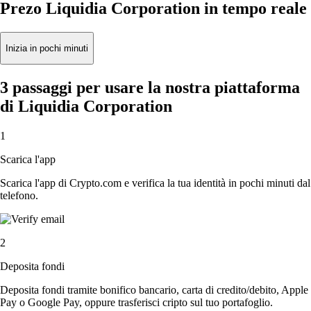
Prezo Liquidia Corporation in tempo reale
Inizia in pochi minuti
3 passaggi per usare la nostra piattaforma
di Liquidia Corporation
1
Scarica l'app
Scarica l'app di Crypto.com e verifica la tua identità in pochi minuti dal
telefono.
2
Deposita fondi
Deposita fondi tramite bonifico bancario, carta di credito/debito, Apple
Pay o Google Pay, oppure trasferisci cripto sul tuo portafoglio.