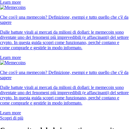
Learn more
Che cos'è una memecoin? Definizione, esempi e tutto quello che c'è da
sapere
Dalle battute virali ai mercati da milioni di dollari: le memecoin sono
diventate uno dei fenomeni più imprevedibili (e affascinanti) del settore
crypto. In questa guida scopri come funzionano, perché contano e
come comprarle e gestirle in modo informato.
Learn more
Che cos'è una memecoin? Definizione, esempi e tutto quello che c'è da
sapere
Dalle battute virali ai mercati da milioni di dollari: le memecoin sono
diventate uno dei fenomeni più imprevedibili (e affascinanti) del settore
crypto. In questa guida scopri come funzionano, perché contano e
come comprarle e gestirle in modo informato.
Learn more
Scopri di più