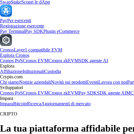
Swap
Stake
Scopri le dApp
Pay
Per esercenti
Registrazione esercente
Pay Terminal
Pay SDK
Plugin eCommerce
Cronos
Layer1 compatibile EVM
Esplora Cronos
Cronos PoS
Cronos EVM
Cronos zkEVM
SDK agente AI
Esplora
Affiliazione
Istituzionali
Custodia
Crypto.com
Chi siamo
Notizie aziendali
Novità sui prodotti
Eventi
Lavora con noi
Par
Sviluppatori
Cronos PoS
Cronos EVM
Cronos zkEVM
Pay SDK
SDK agente AI
MCP
Impara
Impara
Bitcoin
Ricerca
Aggiornamenti di mercato
CRIPTO
La tua piattaforma affidabile p