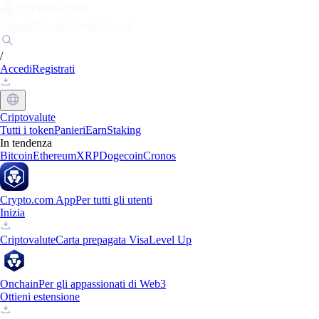
Mercati
Privati
Aziende
Scopri
/
Accedi
Registrati
Criptovalute
Tutti i token
Panieri
Earn
Staking
In tendenza
Bitcoin
Ethereum
XRP
Dogecoin
Cronos
Crypto.com App
Per tutti gli utenti
Inizia
Criptovalute
Carta prepagata Visa
Level Up
Onchain
Per gli appassionati di Web3
Ottieni estensione