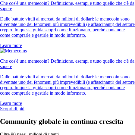
Che cos'è una memecoin? Definizione, esempi e tutto quello che c'è da
sapere
Dalle battute virali ai mercati da milioni di dollari: le memecoin sono
diventate uno dei fenomeni più imprevedibili (e affascinanti) del settore
crypto. In questa guida scopri come funzionano, perché contano e
come comprarle e gestirle in modo informato.
Learn more
Che cos'è una memecoin? Definizione, esempi e tutto quello che c'è da
sapere
Dalle battute virali ai mercati da milioni di dollari: le memecoin sono
diventate uno dei fenomeni più imprevedibili (e affascinanti) del settore
crypto. In questa guida scopri come funzionano, perché contano e
come comprarle e gestirle in modo informato.
Learn more
Scopri di più
Community globale in continua crescita
Oltre 90 paesi, milioni di utenti