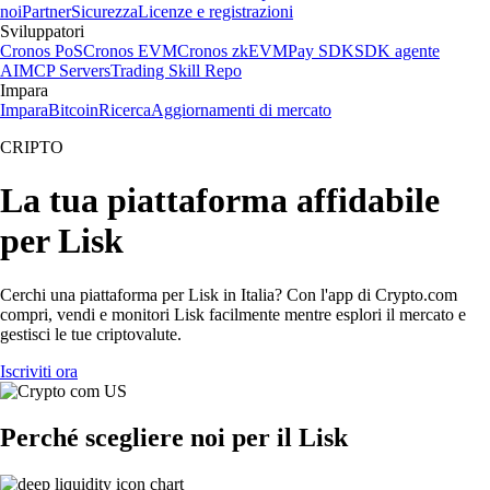
noi
Partner
Sicurezza
Licenze e registrazioni
Sviluppatori
Cronos PoS
Cronos EVM
Cronos zkEVM
Pay SDK
SDK agente
AI
MCP Servers
Trading Skill Repo
Impara
Impara
Bitcoin
Ricerca
Aggiornamenti di mercato
CRIPTO
La tua piattaforma affidabile
per Lisk
Cerchi una piattaforma per Lisk in Italia? Con l'app di Crypto.com
compri, vendi e monitori Lisk facilmente mentre esplori il mercato e
gestisci le tue criptovalute.
Iscriviti ora
Perché scegliere noi per il Lisk