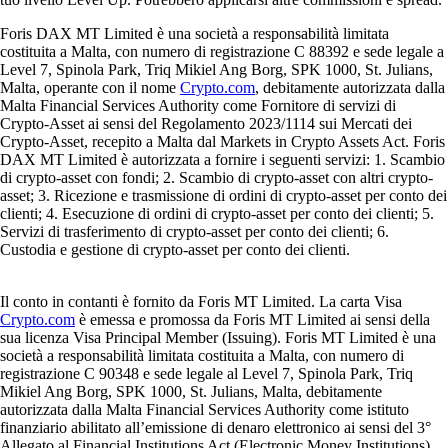
Foris DAX MT Limited è una società a responsabilità limitata
costituita a Malta, con numero di registrazione C 88392 e sede legale a
Level 7, Spinola Park, Triq Mikiel Ang Borg, SPK 1000, St. Julians,
Malta, operante con il nome
Crypto.com
, debitamente autorizzata dalla
Malta Financial Services Authority come Fornitore di servizi di
Crypto-Asset ai sensi del Regolamento 2023/1114 sui Mercati dei
Crypto-Asset, recepito a Malta dal Markets in Crypto Assets Act. Foris
DAX MT Limited è autorizzata a fornire i seguenti servizi: 1. Scambio
di crypto-asset con fondi; 2. Scambio di crypto-asset con altri crypto-
asset; 3. Ricezione e trasmissione di ordini di crypto-asset per conto dei
clienti; 4. Esecuzione di ordini di crypto-asset per conto dei clienti; 5.
Servizi di trasferimento di crypto-asset per conto dei clienti; 6.
Custodia e gestione di crypto-asset per conto dei clienti.
Il conto in contanti è fornito da Foris MT Limited. La carta Visa
Crypto.com
è emessa e promossa da Foris MT Limited ai sensi della
sua licenza Visa Principal Member (Issuing). Foris MT Limited è una
società a responsabilità limitata costituita a Malta, con numero di
registrazione C 90348 e sede legale al Level 7, Spinola Park, Triq
Mikiel Ang Borg, SPK 1000, St. Julians, Malta, debitamente
autorizzata dalla Malta Financial Services Authority come istituto
finanziario abilitato all’emissione di denaro elettronico ai sensi del 3°
Allegato al Financial Institutions Act (Electronic Money Institutions).