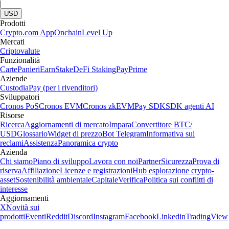
|
USD
Prodotti
Crypto.com App
Onchain
Level Up
Mercati
Criptovalute
Funzionalità
Carte
Panieri
Earn
Stake
DeFi Staking
Pay
Prime
Aziende
Custodia
Pay (per i rivenditori)
Sviluppatori
Cronos PoS
Cronos EVM
Cronos zkEVM
Pay SDK
SDK agenti AI
Risorse
Ricerca
Aggiornamenti di mercato
Impara
Convertitore BTC/
USD
Glossario
Widget di prezzo
Bot Telegram
Informativa sui
reclami
Assistenza
Panoramica crypto
Azienda
Chi siamo
Piano di sviluppo
Lavora con noi
Partner
Sicurezza
Prova di
riserva
Affiliazione
Licenze e registrazioni
Hub esplorazione crypto-
asset
Sostenibilità ambientale
Capitale
Verifica
Politica sui conflitti di
interesse
Aggiornamenti
X
Novità sui
prodotti
Eventi
Reddit
Discord
Instagram
Facebook
Linkedin
TradingView