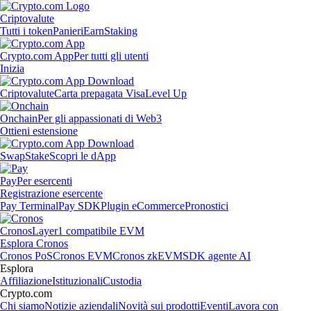
Criptovalute
Tutti i token
Panieri
Earn
Staking
Crypto.com App
Per tutti gli utenti
Inizia
Criptovalute
Carta prepagata Visa
Level Up
Onchain
Per gli appassionati di Web3
Ottieni estensione
Swap
Stake
Scopri le dApp
Pay
Per esercenti
Registrazione esercente
Pay Terminal
Pay SDK
Plugin eCommerce
Pronostici
Cronos
Layer1 compatibile EVM
Esplora Cronos
Cronos PoS
Cronos EVM
Cronos zkEVM
SDK agente AI
Esplora
Affiliazione
Istituzionali
Custodia
Crypto.com
Chi siamo
Notizie aziendali
Novità sui prodotti
Eventi
Lavora con