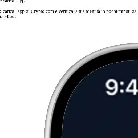
Scarica l'app
Scarica l'app di Crypto.com e verifica la tua identità in pochi minuti dal
telefono.