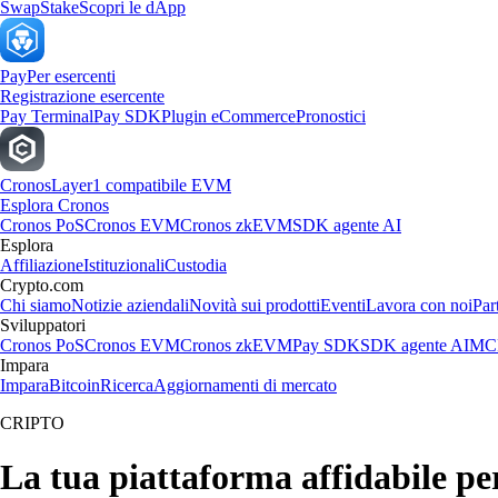
Swap
Stake
Scopri le dApp
Pay
Per esercenti
Registrazione esercente
Pay Terminal
Pay SDK
Plugin eCommerce
Pronostici
Cronos
Layer1 compatibile EVM
Esplora Cronos
Cronos PoS
Cronos EVM
Cronos zkEVM
SDK agente AI
Esplora
Affiliazione
Istituzionali
Custodia
Crypto.com
Chi siamo
Notizie aziendali
Novità sui prodotti
Eventi
Lavora con noi
Par
Sviluppatori
Cronos PoS
Cronos EVM
Cronos zkEVM
Pay SDK
SDK agente AI
MCP
Impara
Impara
Bitcoin
Ricerca
Aggiornamenti di mercato
CRIPTO
La tua piattaforma affidabile pe