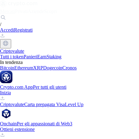
Mercati
Privati
Aziende
Scopri
/
Accedi
Registrati
Criptovalute
Tutti i token
Panieri
Earn
Staking
In tendenza
Bitcoin
Ethereum
XRP
Dogecoin
Cronos
Crypto.com App
Per tutti gli utenti
Inizia
Criptovalute
Carta prepagata Visa
Level Up
Onchain
Per gli appassionati di Web3
Ottieni estensione