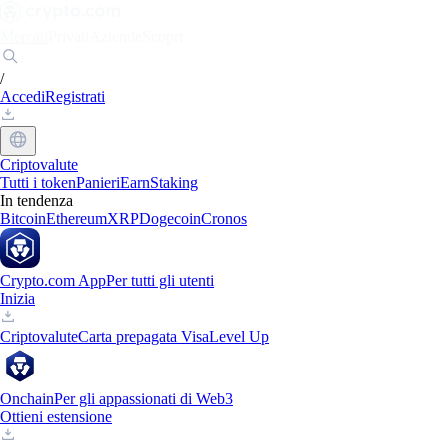
Mercati
Privati
Aziende
Scopri
/
Accedi
Registrati
Criptovalute
Tutti i token
Panieri
Earn
Staking
In tendenza
Bitcoin
Ethereum
XRP
Dogecoin
Cronos
Crypto.com App
Per tutti gli utenti
Inizia
Criptovalute
Carta prepagata Visa
Level Up
Onchain
Per gli appassionati di Web3
Ottieni estensione