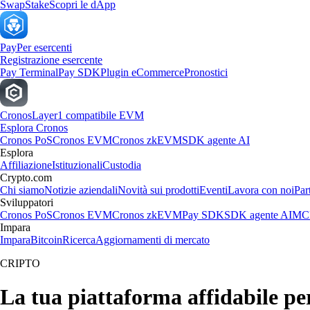
Swap
Stake
Scopri le dApp
Pay
Per esercenti
Registrazione esercente
Pay Terminal
Pay SDK
Plugin eCommerce
Pronostici
Cronos
Layer1 compatibile EVM
Esplora Cronos
Cronos PoS
Cronos EVM
Cronos zkEVM
SDK agente AI
Esplora
Affiliazione
Istituzionali
Custodia
Crypto.com
Chi siamo
Notizie aziendali
Novità sui prodotti
Eventi
Lavora con noi
Par
Sviluppatori
Cronos PoS
Cronos EVM
Cronos zkEVM
Pay SDK
SDK agente AI
MCP
Impara
Impara
Bitcoin
Ricerca
Aggiornamenti di mercato
CRIPTO
La tua piattaforma affidabile p