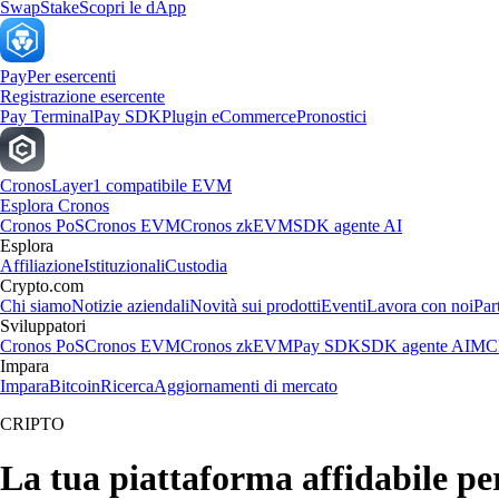
Swap
Stake
Scopri le dApp
Pay
Per esercenti
Registrazione esercente
Pay Terminal
Pay SDK
Plugin eCommerce
Pronostici
Cronos
Layer1 compatibile EVM
Esplora Cronos
Cronos PoS
Cronos EVM
Cronos zkEVM
SDK agente AI
Esplora
Affiliazione
Istituzionali
Custodia
Crypto.com
Chi siamo
Notizie aziendali
Novità sui prodotti
Eventi
Lavora con noi
Par
Sviluppatori
Cronos PoS
Cronos EVM
Cronos zkEVM
Pay SDK
SDK agente AI
MCP
Impara
Impara
Bitcoin
Ricerca
Aggiornamenti di mercato
CRIPTO
La tua piattaforma affidabile pe