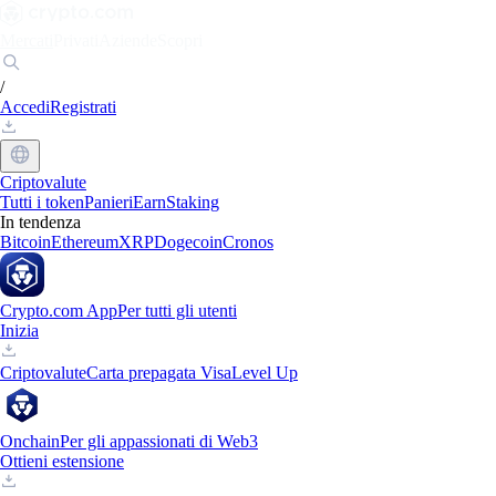
Mercati
Privati
Aziende
Scopri
/
Accedi
Registrati
Criptovalute
Tutti i token
Panieri
Earn
Staking
In tendenza
Bitcoin
Ethereum
XRP
Dogecoin
Cronos
Crypto.com App
Per tutti gli utenti
Inizia
Criptovalute
Carta prepagata Visa
Level Up
Onchain
Per gli appassionati di Web3
Ottieni estensione