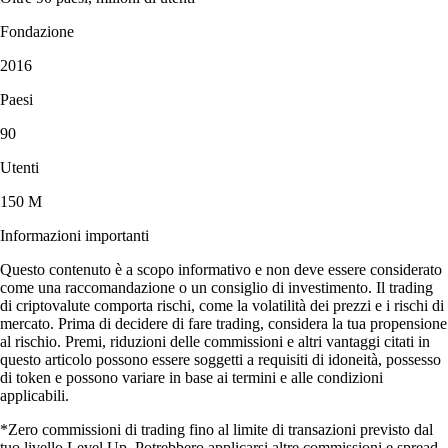
Fondazione
2016
Paesi
90
Utenti
150 M
Informazioni importanti
Questo contenuto è a scopo informativo e non deve essere considerato
come una raccomandazione o un consiglio di investimento. Il trading
di criptovalute comporta rischi, come la volatilità dei prezzi e i rischi di
mercato. Prima di decidere di fare trading, considera la tua propensione
al rischio. Premi, riduzioni delle commissioni e altri vantaggi citati in
questo articolo possono essere soggetti a requisiti di idoneità, possesso
di token e possono variare in base ai termini e alle condizioni
applicabili.
*Zero commissioni di trading fino al limite di transazioni previsto dal
tuo livello Level Up. Potrebbero applicarsi altre commissioni e spread.