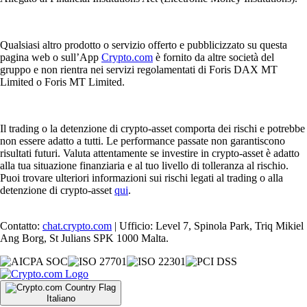
Qualsiasi altro prodotto o servizio offerto e pubblicizzato su questa
pagina web o sull’App
Crypto.com
è fornito da altre società del
gruppo e non rientra nei servizi regolamentati di Foris DAX MT
Limited o Foris MT Limited.
Il trading o la detenzione di crypto-asset comporta dei rischi e potrebbe
non essere adatto a tutti. Le performance passate non garantiscono
risultati futuri. Valuta attentamente se investire in crypto-asset è adatto
alla tua situazione finanziaria e al tuo livello di tolleranza al rischio.
Puoi trovare ulteriori informazioni sui rischi legati al trading o alla
detenzione di crypto-asset
qui
.
Contatto:
chat.crypto.com
| Ufficio: Level 7, Spinola Park, Triq Mikiel
Ang Borg, St Julians SPK 1000 Malta.
Italiano