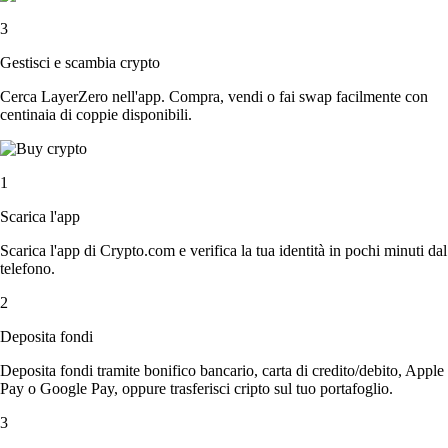
3
Gestisci e scambia crypto
Cerca LayerZero nell'app. Compra, vendi o fai swap facilmente con
centinaia di coppie disponibili.
1
Scarica l'app
Scarica l'app di Crypto.com e verifica la tua identità in pochi minuti dal
telefono.
2
Deposita fondi
Deposita fondi tramite bonifico bancario, carta di credito/debito, Apple
Pay o Google Pay, oppure trasferisci cripto sul tuo portafoglio.
3