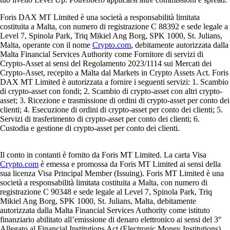
Foris DAX MT Limited è una società a responsabilità limitata
costituita a Malta, con numero di registrazione C 88392 e sede legale a
Level 7, Spinola Park, Triq Mikiel Ang Borg, SPK 1000, St. Julians,
Malta, operante con il nome
Crypto.com
, debitamente autorizzata dalla
Malta Financial Services Authority come Fornitore di servizi di
Crypto-Asset ai sensi del Regolamento 2023/1114 sui Mercati dei
Crypto-Asset, recepito a Malta dal Markets in Crypto Assets Act. Foris
DAX MT Limited è autorizzata a fornire i seguenti servizi: 1. Scambio
di crypto-asset con fondi; 2. Scambio di crypto-asset con altri crypto-
asset; 3. Ricezione e trasmissione di ordini di crypto-asset per conto dei
clienti; 4. Esecuzione di ordini di crypto-asset per conto dei clienti; 5.
Servizi di trasferimento di crypto-asset per conto dei clienti; 6.
Custodia e gestione di crypto-asset per conto dei clienti.
Il conto in contanti è fornito da Foris MT Limited. La carta Visa
Crypto.com
è emessa e promossa da Foris MT Limited ai sensi della
sua licenza Visa Principal Member (Issuing). Foris MT Limited è una
società a responsabilità limitata costituita a Malta, con numero di
registrazione C 90348 e sede legale al Level 7, Spinola Park, Triq
Mikiel Ang Borg, SPK 1000, St. Julians, Malta, debitamente
autorizzata dalla Malta Financial Services Authority come istituto
finanziario abilitato all’emissione di denaro elettronico ai sensi del 3°
Allegato al Financial Institutions Act (Electronic Money Institutions).