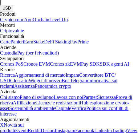
|
USD
Prodotti
Crypto.com App
Onchain
Level Up
Mercati
Criptovalute
Funzionalità
Carte
Panieri
Earn
Stake
DeFi Staking
Pay
Prime
Aziende
Custodia
Pay (per i rivenditori)
Sviluppatori
Cronos PoS
Cronos EVM
Cronos zkEVM
Pay SDK
SDK agenti AI
Risorse
Ricerca
Aggiornamenti di mercato
Impara
Convertitore BTC/
USD
Glossario
Widget di prezzo
Bot Telegram
Informativa sui
reclami
Assistenza
Panoramica crypto
Azienda
Chi siamo
Piano di sviluppo
Lavora con noi
Partner
Sicurezza
Prova di
riserva
Affiliazione
Licenze e registrazioni
Hub esplorazione crypto-
asset
Sostenibilità ambientale
Capitale
Verifica
Politica sui conflitti di
interesse
Aggiornamenti
X
Novità sui
prodotti
Eventi
Reddit
Discord
Instagram
Facebook
Linkedin
TradingView