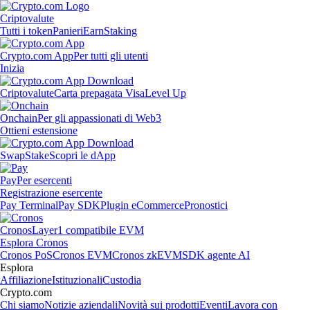
Criptovalute
Tutti i token
Panieri
Earn
Staking
Crypto.com App
Per tutti gli utenti
Inizia
Criptovalute
Carta prepagata Visa
Level Up
Onchain
Per gli appassionati di Web3
Ottieni estensione
Swap
Stake
Scopri le dApp
Pay
Per esercenti
Registrazione esercente
Pay Terminal
Pay SDK
Plugin eCommerce
Pronostici
Cronos
Layer1 compatibile EVM
Esplora Cronos
Cronos PoS
Cronos EVM
Cronos zkEVM
SDK agente AI
Esplora
Affiliazione
Istituzionali
Custodia
Crypto.com
Chi siamo
Notizie aziendali
Novità sui prodotti
Eventi
Lavora con