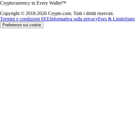
Cryptocurrency in Every Wallet™
Copyright © 2018-2026 Crypto.com. Tutti i diritti riservati.
Termini e condizioni SEE
Informativa sulla privacy
Fees & Limits
Stato
Preferenze sui cookie