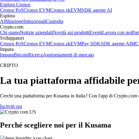
Esplora Cronos
Cronos PoS
Cronos EVM
Cronos zkEVM
SDK agente AI
Esplora
Affiliazione
Istituzionali
Custodia
Crypto.com
Chi siamo
Notizie aziendali
Novità sui prodotti
Eventi
Lavora con noi
Par
Sviluppatori
Cronos PoS
Cronos EVM
Cronos zkEVM
Pay SDK
SDK agente AI
MCP
Impara
Impara
Bitcoin
Ricerca
Aggiornamenti di mercato
CRIPTO
La tua piattaforma affidabile p
Cerchi una piattaforma per Kusama in Italia? Con l'app di Crypto.com co
Iscriviti ora
Perché scegliere noi per il Kusama