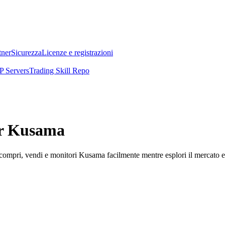
tner
Sicurezza
Licenze e registrazioni
 Servers
Trading Skill Repo
er Kusama
mpri, vendi e monitori Kusama facilmente mentre esplori il mercato e ge