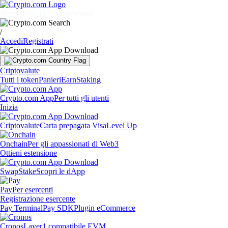
Mercati
Privati
Aziende
Scopri
/
Accedi
Registrati
Criptovalute
Tutti i token
Panieri
Earn
Staking
Crypto.com App
Per tutti gli utenti
Inizia
Criptovalute
Carta prepagata Visa
Level Up
Onchain
Per gli appassionati di Web3
Ottieni estensione
Swap
Stake
Scopri le dApp
Pay
Per esercenti
Registrazione esercente
Pay Terminal
Pay SDK
Plugin eCommerce
Cronos
Layer1 compatibile EVM