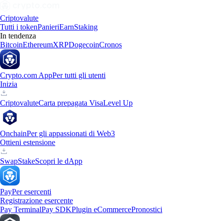
Criptovalute
Tutti i token
Panieri
Earn
Staking
In tendenza
Bitcoin
Ethereum
XRP
Dogecoin
Cronos
Crypto.com App
Per tutti gli utenti
Inizia
Criptovalute
Carta prepagata Visa
Level Up
Onchain
Per gli appassionati di Web3
Ottieni estensione
Swap
Stake
Scopri le dApp
Pay
Per esercenti
Registrazione esercente
Pay Terminal
Pay SDK
Plugin eCommerce
Pronostici