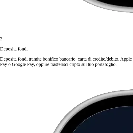
2
Deposita fondi
Deposita fondi tramite bonifico bancario, carta di credito/debito, Apple
Pay o Google Pay, oppure trasferisci cripto sul tuo portafoglio.