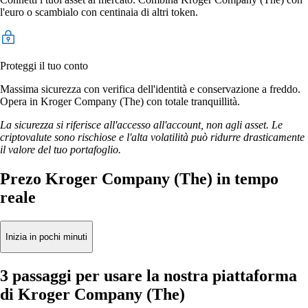
l'euro o scambialo con centinaia di altri token.
Proteggi il tuo conto
Massima sicurezza con verifica dell'identità e conservazione a freddo.
Opera in Kroger Company (The) con totale tranquillità.
La sicurezza si riferisce all'accesso all'account, non agli asset. Le
criptovalute sono rischiose e l'alta volatilità può ridurre drasticamente
il valore del tuo portafoglio.
Prezo Kroger Company (The) in tempo
reale
Inizia in pochi minuti
3 passaggi per usare la nostra piattaforma
di Kroger Company (The)