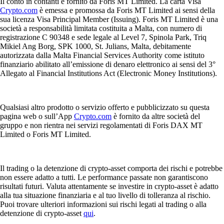
Il conto in contanti è fornito da Foris MT Limited. La carta Visa
Crypto.com
è emessa e promossa da Foris MT Limited ai sensi della
sua licenza Visa Principal Member (Issuing). Foris MT Limited è una
società a responsabilità limitata costituita a Malta, con numero di
registrazione C 90348 e sede legale al Level 7, Spinola Park, Triq
Mikiel Ang Borg, SPK 1000, St. Julians, Malta, debitamente
autorizzata dalla Malta Financial Services Authority come istituto
finanziario abilitato all’emissione di denaro elettronico ai sensi del 3°
Allegato al Financial Institutions Act (Electronic Money Institutions).
Qualsiasi altro prodotto o servizio offerto e pubblicizzato su questa
pagina web o sull’App
Crypto.com
è fornito da altre società del
gruppo e non rientra nei servizi regolamentati di Foris DAX MT
Limited o Foris MT Limited.
Il trading o la detenzione di crypto-asset comporta dei rischi e potrebbe
non essere adatto a tutti. Le performance passate non garantiscono
risultati futuri. Valuta attentamente se investire in crypto-asset è adatto
alla tua situazione finanziaria e al tuo livello di tolleranza al rischio.
Puoi trovare ulteriori informazioni sui rischi legati al trading o alla
detenzione di crypto-asset
qui
.