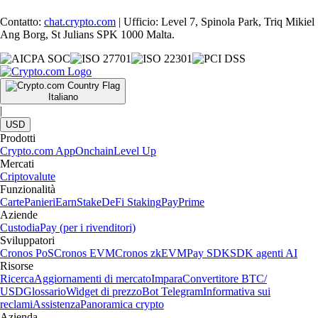
Contatto:
chat.crypto.com
| Ufficio: Level 7, Spinola Park, Triq Mikiel
Ang Borg, St Julians SPK 1000 Malta.
Italiano
|
USD
Prodotti
Crypto.com App
Onchain
Level Up
Mercati
Criptovalute
Funzionalità
Carte
Panieri
Earn
Stake
DeFi Staking
Pay
Prime
Aziende
Custodia
Pay (per i rivenditori)
Sviluppatori
Cronos PoS
Cronos EVM
Cronos zkEVM
Pay SDK
SDK agenti AI
Risorse
Ricerca
Aggiornamenti di mercato
Impara
Convertitore BTC/
USD
Glossario
Widget di prezzo
Bot Telegram
Informativa sui
reclami
Assistenza
Panoramica crypto
Azienda