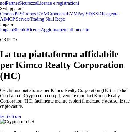
noi
Partner
Sicurezza
Licenze e registrazioni
Sviluppatori
Cronos PoS
Cronos EVM
Cronos zkEVM
Pay SDK
SDK agente
AI
MCP Servers
Trading Skill Repo
Impara
Impara
Bitcoin
Ricerca
Aggiornamenti di mercato
CRIPTO
La tua piattaforma affidabile
per Kimco Realty Corporation
(HC)
Cerchi una piattaforma per Kimco Realty Corporation (HC) in Italia?
Con l'app di Crypto.com compri, vendi e monitori Kimco Realty
Corporation (HC) facilmente mentre esplori il mercato e gestisci le tue
criptovalute.
Iscriviti ora