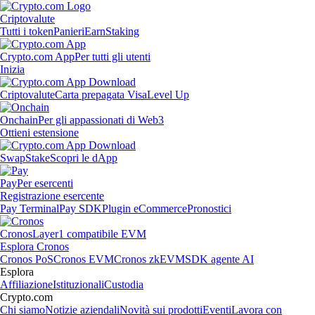
Criptovalute
Tutti i token
Panieri
Earn
Staking
Crypto.com App
Per tutti gli utenti
Inizia
Criptovalute
Carta prepagata Visa
Level Up
Onchain
Per gli appassionati di Web3
Ottieni estensione
Swap
Stake
Scopri le dApp
Pay
Per esercenti
Registrazione esercente
Pay Terminal
Pay SDK
Plugin eCommerce
Pronostici
Cronos
Layer1 compatibile EVM
Esplora Cronos
Cronos PoS
Cronos EVM
Cronos zkEVM
SDK agente AI
Esplora
Affiliazione
Istituzionali
Custodia
Crypto.com
Chi siamo
Notizie aziendali
Novità sui prodotti
Eventi
Lavora con