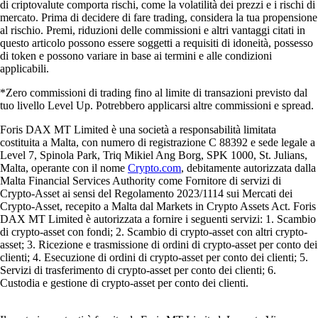
di criptovalute comporta rischi, come la volatilità dei prezzi e i rischi di
mercato. Prima di decidere di fare trading, considera la tua propensione
al rischio. Premi, riduzioni delle commissioni e altri vantaggi citati in
questo articolo possono essere soggetti a requisiti di idoneità, possesso
di token e possono variare in base ai termini e alle condizioni
applicabili.
*Zero commissioni di trading fino al limite di transazioni previsto dal
tuo livello Level Up. Potrebbero applicarsi altre commissioni e spread.
Foris DAX MT Limited è una società a responsabilità limitata
costituita a Malta, con numero di registrazione C 88392 e sede legale a
Level 7, Spinola Park, Triq Mikiel Ang Borg, SPK 1000, St. Julians,
Malta, operante con il nome
Crypto.com
, debitamente autorizzata dalla
Malta Financial Services Authority come Fornitore di servizi di
Crypto-Asset ai sensi del Regolamento 2023/1114 sui Mercati dei
Crypto-Asset, recepito a Malta dal Markets in Crypto Assets Act. Foris
DAX MT Limited è autorizzata a fornire i seguenti servizi: 1. Scambio
di crypto-asset con fondi; 2. Scambio di crypto-asset con altri crypto-
asset; 3. Ricezione e trasmissione di ordini di crypto-asset per conto dei
clienti; 4. Esecuzione di ordini di crypto-asset per conto dei clienti; 5.
Servizi di trasferimento di crypto-asset per conto dei clienti; 6.
Custodia e gestione di crypto-asset per conto dei clienti.