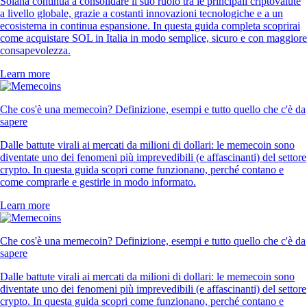
Solana continua a consolidare il suo ruolo tra le principali criptovalute
a livello globale, grazie a costanti innovazioni tecnologiche e a un
ecosistema in continua espansione. In questa guida completa scoprirai
come acquistare SOL in Italia in modo semplice, sicuro e con maggiore
consapevolezza.
Learn more
Che cos'è una memecoin? Definizione, esempi e tutto quello che c'è da
sapere
Dalle battute virali ai mercati da milioni di dollari: le memecoin sono
diventate uno dei fenomeni più imprevedibili (e affascinanti) del settore
crypto. In questa guida scopri come funzionano, perché contano e
come comprarle e gestirle in modo informato.
Learn more
Che cos'è una memecoin? Definizione, esempi e tutto quello che c'è da
sapere
Dalle battute virali ai mercati da milioni di dollari: le memecoin sono
diventate uno dei fenomeni più imprevedibili (e affascinanti) del settore
crypto. In questa guida scopri come funzionano, perché contano e