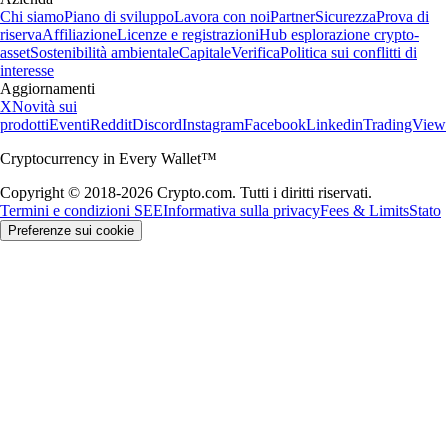
Chi siamo
Piano di sviluppo
Lavora con noi
Partner
Sicurezza
Prova di
riserva
Affiliazione
Licenze e registrazioni
Hub esplorazione crypto-
asset
Sostenibilità ambientale
Capitale
Verifica
Politica sui conflitti di
interesse
Aggiornamenti
X
Novità sui
prodotti
Eventi
Reddit
Discord
Instagram
Facebook
Linkedin
TradingView
Cryptocurrency in Every Wallet™
Copyright © 2018-2026 Crypto.com. Tutti i diritti riservati.
Termini e condizioni SEE
Informativa sulla privacy
Fees & Limits
Stato
Preferenze sui cookie