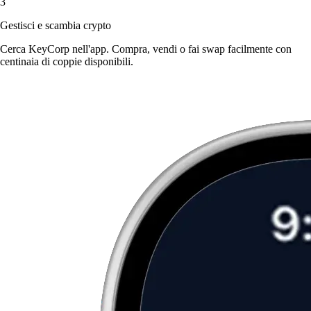
3
Gestisci e scambia crypto
Cerca KeyCorp nell'app. Compra, vendi o fai swap facilmente con
centinaia di coppie disponibili.