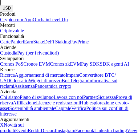
|
USD
Prodotti
Crypto.com App
Onchain
Level Up
Mercati
Criptovalute
Funzionalità
Carte
Panieri
Earn
Stake
DeFi Staking
Pay
Prime
Aziende
Custodia
Pay (per i rivenditori)
Sviluppatori
Cronos PoS
Cronos EVM
Cronos zkEVM
Pay SDK
SDK agenti AI
Risorse
Ricerca
Aggiornamenti di mercato
Impara
Convertitore BTC/
USD
Glossario
Widget di prezzo
Bot Telegram
Informativa sui
reclami
Assistenza
Panoramica crypto
Azienda
Chi siamo
Piano di sviluppo
Lavora con noi
Partner
Sicurezza
Prova di
riserva
Affiliazione
Licenze e registrazioni
Hub esplorazione crypto-
asset
Sostenibilità ambientale
Capitale
Verifica
Politica sui conflitti di
interesse
Aggiornamenti
X
Novità sui
prodotti
Eventi
Reddit
Discord
Instagram
Facebook
Linkedin
TradingView