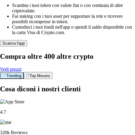
Scambia i tuoi token con valute fiat o con centinaia di altre
criptovalute.
Fai staking con i tuoi asset per supportare la rete e ricevere
possibili ricompense in token.
Custodisci i tuoi fondi nell'app o spendi il saldo disponibile con
la carta Visa di Crypto.com.
Scarica l'app
Compra oltre 400 altre crypto
Vedi prezzi
Trending
Top Movers
Cosa diconi i nostri clienti
4.7
320k Reviews