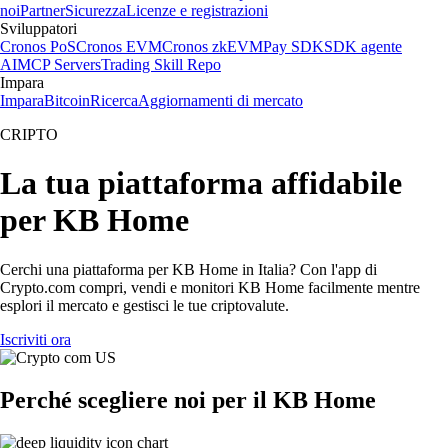
noi
Partner
Sicurezza
Licenze e registrazioni
Sviluppatori
Cronos PoS
Cronos EVM
Cronos zkEVM
Pay SDK
SDK agente
AI
MCP Servers
Trading Skill Repo
Impara
Impara
Bitcoin
Ricerca
Aggiornamenti di mercato
CRIPTO
La tua piattaforma affidabile
per KB Home
Cerchi una piattaforma per KB Home in Italia? Con l'app di
Crypto.com compri, vendi e monitori KB Home facilmente mentre
esplori il mercato e gestisci le tue criptovalute.
Iscriviti ora
Perché scegliere noi per il KB Home