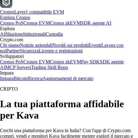
Cronos
Layer1 compatibile EVM
Esplora Cronos
Cronos PoS
Cronos EVM
Cronos zkEVM
SDK agente AI
Esplora
Affiliazione
Istituzionali
Custodia
Crypto.com
Chi siamo
Notizie aziendali
Novità sui prodotti
Eventi
Lavora con
noi
Partner
Sicurezza
Licenze e registrazioni
Sviluppatori
Cronos PoS
Cronos EVM
Cronos zkEVM
Pay SDK
SDK agente
AI
MCP Servers
Trading Skill Repo
Impara
Impara
Bitcoin
Ricerca
Aggiornamenti di mercato
CRIPTO
La tua piattaforma affidabile
per Kava
Cerchi una piattaforma per Kava in Italia? Con l'app di Crypto.com
compri, vendi e monitori Kava facilmente mentre esplori il mercato e