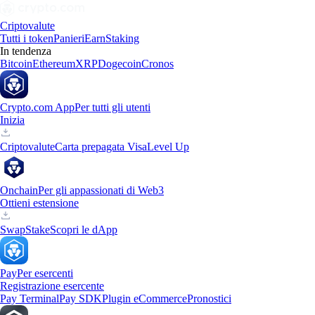
Criptovalute
Tutti i token
Panieri
Earn
Staking
In tendenza
Bitcoin
Ethereum
XRP
Dogecoin
Cronos
Crypto.com App
Per tutti gli utenti
Inizia
Criptovalute
Carta prepagata Visa
Level Up
Onchain
Per gli appassionati di Web3
Ottieni estensione
Swap
Stake
Scopri le dApp
Pay
Per esercenti
Registrazione esercente
Pay Terminal
Pay SDK
Plugin eCommerce
Pronostici