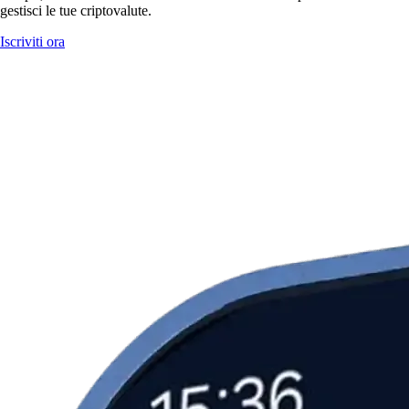
gestisci le tue criptovalute.
Iscriviti ora