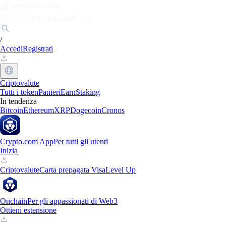
Mercati
Privati
Aziende
Scopri
/
Accedi
Registrati
Criptovalute
Tutti i token
Panieri
Earn
Staking
In tendenza
Bitcoin
Ethereum
XRP
Dogecoin
Cronos
Crypto.com App
Per tutti gli utenti
Inizia
Criptovalute
Carta prepagata Visa
Level Up
Onchain
Per gli appassionati di Web3
Ottieni estensione